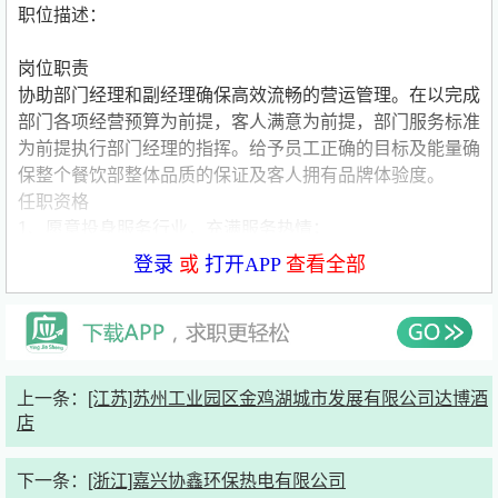
职位描述：
岗位职责
协助部门经理和副经理确保高效流畅的营运管理。在以完成
部门各项经营预算为前提，客人满意为前提，部门服务标准
为前提执行部门经理的指挥。给予员工正确的目标及能量确
保整个餐饮部整体品质的保证及客人拥有品牌体验度。
任职资格
1、愿意投身服务行业，充满服务热情；
2、自信、沟通能力强；
登录
或
打开APP
查看全部
3、能够合理安排工作，有良好的组织性和条理性；
4、部分岗位需要有一定的英文能力。
薪资福利
五险一金，带薪年假，酒店英才餐厅免费提供工作餐；免费
提供4人间英才公寓住宿及床上用品，上床下桌，独立卫
上一条：
[江苏]苏州工业园区金鸡湖城市发展有限公司达博酒
浴，免费WIFI、冷暖空调、电子门禁。
店
联系方式：
下一条：
[浙江]嘉兴协鑫环保热电有限公司