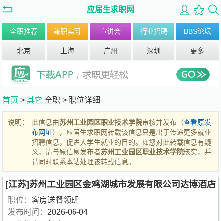
应届生求职网
全职推荐
兼职实习
宣讲会
行业招聘
BBS论坛
北京
上海
广州
深圳
更多
首页
>
其它
全职 >
职位详细
说明：
此信息由
苏州工业园区职业技术学院
审核并发布（
查看原发
布网址
），应届生求职网转载该信息只是出于传递更多就业
招聘信息，促进大学生就业的目的。如您对此转载信息有疑
义，请与原信息发布者
苏州工业园区职业技术学院
核实，并
请同时联系本站处理该转载信息。
[江苏]苏州工业园区金鸡湖城市发展有限公司达博酒店
职位：
客房送餐领班
发布时间：
2026-06-04