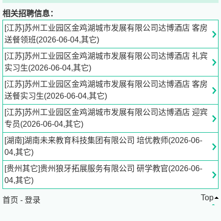
联系人：任**
相关招聘信息：
简历接收邮箱：H*********@
whotels.com
[江苏]苏州工业园区金鸡湖城市发展有限公司达博酒店 客房
送餐领班(2026-06-04,其它)
公司介绍：
[江苏]苏州工业园区金鸡湖城市发展有限公司达博酒店 礼宾
实习生(2026-06-04,其它)
享有“东方威尼斯”之称的苏州，以丝绸和园林而闻名天下！
如今，苏州W酒店再次为这个城市增添光彩。
[江苏]苏州工业园区金鸡湖城市发展有限公司达博酒店 客房
园区金鸡湖畔的苏州中心，是集购物、餐饮、娱乐、办公于
送餐实习生(2026-06-04,其它)
一体的综合体，苏州W酒店就位于其中，共设有379间客房
[江苏]苏州工业园区金鸡湖城市发展有限公司达博酒店 迎宾
和套房，并配有60间服务公寓。
专员(2026-06-04,其它)
拥有鲜明姿态、音乐文化、质感氛围、悦享滋味、充沛活力
[湖南]湖南未来教育科技集团有限公司 培优教师(2026-06-
的生活方式，尽在苏州W酒店。
04,其它)
公司基本信息
[贵州其它]贵州狼牙拓展服务有限公司 研学教官(2026-06-
04,其它)
苏州工业园区金鸡湖城市发展有限公司达博酒店
Top
单位行业：住宿业
首页
-
登录
单位性质：国有企业