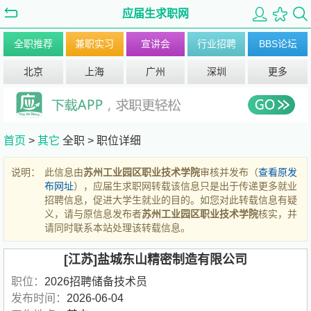
应届生求职网
全职推荐
兼职实习
宣讲会
行业招聘
BBS论坛
北京
上海
广州
深圳
更多
首页
>
其它
全职 >
职位详细
说明：
此信息由
苏州工业园区职业技术学院
审核并发布（
查看原发
布网址
），应届生求职网转载该信息只是出于传递更多就业
招聘信息，促进大学生就业的目的。如您对此转载信息有疑
义，请与原信息发布者
苏州工业园区职业技术学院
核实，并
请同时联系本站处理该转载信息。
[江苏]盐城东山精密制造有限公司
职位：
2026招聘储备技术员
发布时间：
2026-06-04