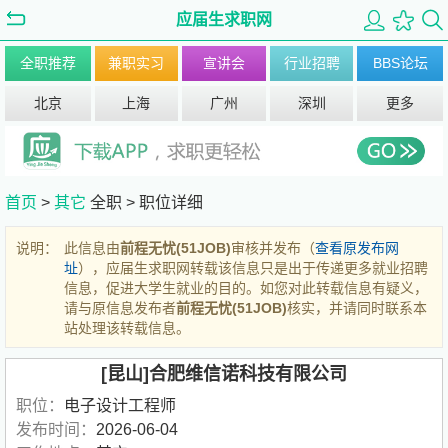
应届生求职网
全职推荐
兼职实习
宣讲会
行业招聘
BBS论坛
北京
上海
广州
深圳
更多
首页
>
其它
全职 >
职位详细
说明：
此信息由
前程无忧(51JOB)
审核并发布（
查看原发布网
址
），应届生求职网转载该信息只是出于传递更多就业招聘
信息，促进大学生就业的目的。如您对此转载信息有疑义，
请与原信息发布者
前程无忧(51JOB)
核实，并请同时联系本
站处理该转载信息。
[昆山]合肥维信诺科技有限公司
职位：
电子设计工程师
发布时间：
2026-06-04