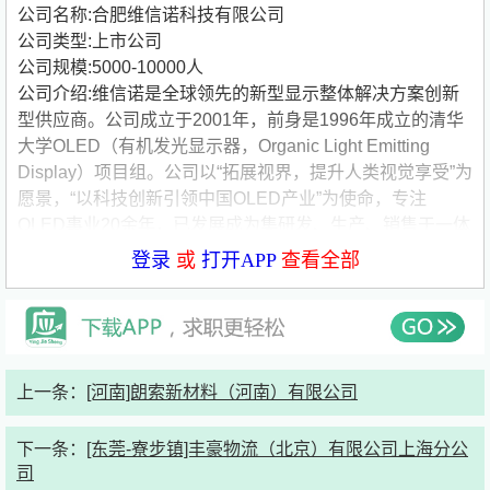
公司名称:合肥维信诺科技有限公司
公司类型:上市公司
公司规模:5000-10000人
公司介绍:维信诺是全球领先的新型显示整体解决方案创新
型供应商。公司成立于2001年，前身是1996年成立的清华
大学OLED（有机发光显示器，Organic Light Emitting
Display）项目组。公司以“拓展视界，提升人类视觉享受”为
愿景，“以科技创新引领中国OLED产业”为使命，专注
OLED事业20余年，已发展成为集研发、生产、销售于一体
的全球OLED产业领军企业。 以自主创新占领技术高地，拥
登录
或
打开APP
查看全部
有国际话语权。OLED技术是国际上高技术领域的一个竞争
热点。维信诺坚持自主创新，坚持从基础研究到中试生产再
到大规模量产的发展节奏，稳步发展OLED技术和产业。
上一条：
[河南]朗索新材料（河南）有限公司
下一条：
[东莞-寮步镇]丰豪物流（北京）有限公司上海分公
司