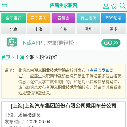
应届生求职网
全职推荐
兼职实习
宣讲会
行业招聘
BBS论坛
北京
上海
广州
深圳
更多
首页
>
上海
全职 >
职位详细
说明：
此信息由
遵义职业技术学院
审核并发布（
查看原发布网
址
），应届生求职网转载该信息只是出于传递更多就业招聘
信息，促进大学生就业的目的。如您对此转载信息有疑义，
请与原信息发布者
遵义职业技术学院
核实，并请同时联系本
站处理该转载信息。
[上海]上海汽车集团股份有限公司乘用车分公司
职位：
质量检测员
发布时间：
2026-06-04