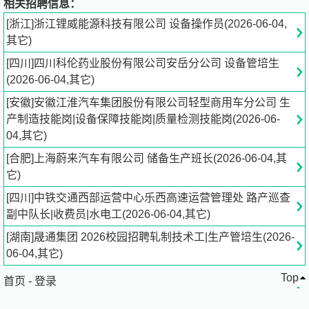
? 焊装车间：车身焊工（点焊/二保焊/激光焊）、焊接机器
相关招聘信息：
人运维、焊装质检、夹具调试工
[浙江]浙江锂威能源科技有限公司 设备操作员(2026-06-04,
其它)
? 涂装车间：喷涂工（底漆/面漆/清漆）、电泳工、涂装机
[四川]四川科伦药业股份有限公司安岳分公司 设备管培生
器人运维、打磨工、涂装质检
(2026-06-04,其它)
? 总装车间：整车装调工、内饰装配、底盘装配、电气装
[安徽]安徽江淮汽车集团股份有限公司轻型商用车分公司 生
配、新能源高压装配、EOL检测工
产制造技能岗|设备保障技能岗|质量检测技能岗(2026-06-
04,其它)
质量检测技能岗（全流程）
[合肥]上海蔚来汽车有限公司 储备生产班长(2026-06-04,其
它)
? 来料质检IQC：零部件检验、尺寸检测、材料理化检测
[四川]中铁交通西部运营中心乐西高速运营管理处 路产巡查
副中队长|收费员|水电工(2026-06-04,其它)
? 过程质检IPQC：冲压/焊装/涂装/总装过程巡检、在线尺寸
检测、三电零部件检测
[湖南]晟通集团 2026校园招聘轧制技术工|生产管培生(2026-
06-04,其它)
? 出厂质检FQC/OQC：整车下线检测、路试员、新能源高
Top
首页
-
登录
压安全检测、电池/电机性能检测