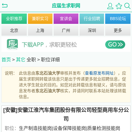
应届生求职网
全职推荐
兼职实习
宣讲会
行业招聘
BBS论坛
北京
上海
广州
深圳
更多
首页
>
其它
全职 >
职位详细
说明：
此信息由
东北石油大学
审核并发布（
查看原发布网址
），应
届生求职网转载该信息只是出于传递更多就业招聘信息，促
进大学生就业的目的。如您对此转载信息有疑义，请与原信
息发布者
东北石油大学
核实，并请同时联系本站处理该转载
信息。
[安徽]安徽江淮汽车集团股份有限公司轻型商用车分公
司
职位：
生产制造技能岗|设备保障技能岗|质量检测技能岗