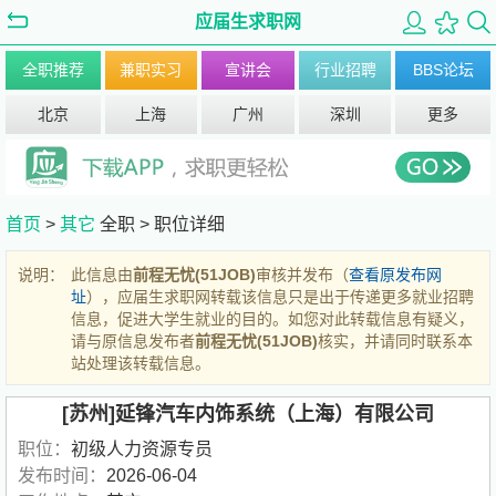
应届生求职网
全职推荐
兼职实习
宣讲会
行业招聘
BBS论坛
北京
上海
广州
深圳
更多
首页
>
其它
全职 >
职位详细
说明：
此信息由
前程无忧(51JOB)
审核并发布（
查看原发布网
址
），应届生求职网转载该信息只是出于传递更多就业招聘
信息，促进大学生就业的目的。如您对此转载信息有疑义，
请与原信息发布者
前程无忧(51JOB)
核实，并请同时联系本
站处理该转载信息。
[苏州]延锋汽车内饰系统（上海）有限公司
职位：
初级人力资源专员
发布时间：
2026-06-04