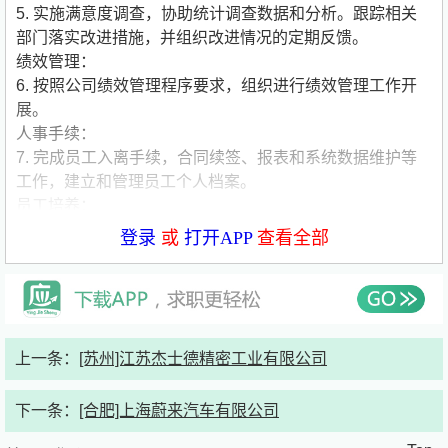
5. 实施满意度调查，协助统计调查数据和分析。跟踪相关
部门落实改进措施，并组织改进情况的定期反馈。
绩效管理：
6. 按照公司绩效管理程序要求，组织进行绩效管理工作开
展。
人事手续：
7. 完成员工入离手续，合同续签、报表和系统数据维护等
工作，建立和管理员工个人档案。
员工培养：
8. 协助人力资源专员实施基础培训工作，包括新入职员工
登录
或
打开APP
查看全部
授课、日常培训的组织等工作。
9. 根据课程开发计划，协助开发新员工及软技能培训课程
并担任讲师，协助组织兼职讲师开发专业课程，并开展各类
课程评审。
考勤管理：
上一条：
[苏州]江苏杰士德精密工业有限公司
10. 根据公司假期管理制度，审核各项请假手续，督促法定
年休假的使用；
下一条：
[合肥]上海蔚来汽车有限公司
11. 根据公司公司假期管理制度，负责考勤、假期登记工
作，进行考勤系统日常维护及每月考勤整理和汇总，以确保