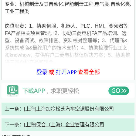
专业：机械制造及其自动化,智能制造工程,电气类,自动化类,
工业工程类
岗位职责：1、协助伺服、机器人、PLC、HMI、变频器等
FA产品相关项目管理；2、协助三菱电机FA产品培训、选
型、设备调试、故障排查、资料校对整理等；3、代理商&
系统集成商&最终用户的技术支持；4、协助梳理行业工艺
和knowhow，提供客户三菱电机整体解决方案；5、协助推
进三菱电机产品和理念。
登录
或
打开APP
查看全部
任职要求：1、机电一体化、电气自动化等相关专业本科及
以上学历；2、熟练操作OFFICE等相关办公软件，熟悉C/C
、AutoCAD、EPLAN、Solidworks等软件基本操作；3、
有良好的沟通能力、团队意识、学习能力。
上一条：
[上海]上海加冷松芝汽车空调股份有限公司
福利待遇：五险一金，补充公积金，补充医疗保险，补充养
老金，13薪，绩效奖金，餐贴，交通补贴，通讯补贴，节
下一条：
[上海]保合（上海）企业管理有限公司
假日福利，福利年假，福利病假，年度旅游，年度体检等