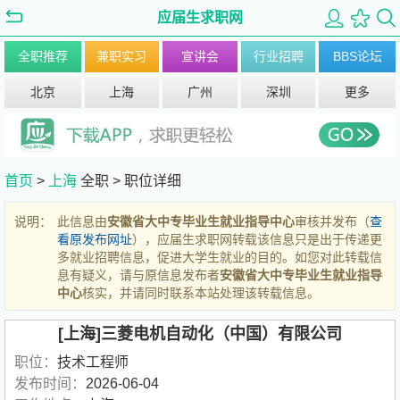
应届生求职网
全职推荐
兼职实习
宣讲会
行业招聘
BBS论坛
北京
上海
广州
深圳
更多
首页
>
上海
全职 >
职位详细
说明：
此信息由
安徽省大中专毕业生就业指导中心
审核并发布（
查
看原发布网址
），应届生求职网转载该信息只是出于传递更
多就业招聘信息，促进大学生就业的目的。如您对此转载信
息有疑义，请与原信息发布者
安徽省大中专毕业生就业指导
中心
核实，并请同时联系本站处理该转载信息。
[上海]三菱电机自动化（中国）有限公司
职位：
技术工程师
发布时间：
2026-06-04