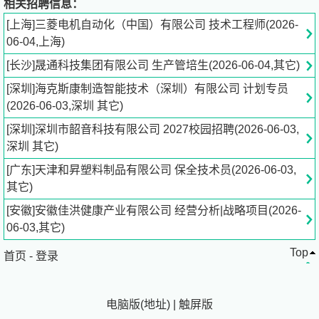
相关招聘信息：
职业发展：参加2023应届毕业生培养计划。在三菱电机自
[上海]三菱电机自动化（中国）有限公司 技术工程师(2026-
动化，您的发展对我们至关重要通过无限挑战自己的工作，
06-04,上海)
若能实现追求的目标，就会对工作充满自信，振奋自身，去
[长沙]晟通科技集团有限公司 生产管培生(2026-06-04,其它)
挑战更高水平的新任务。如此反复努力使员工大步成长，拓
展工作范围，有助于对社会做出贡献。我们提供了丰富的学
[深圳]海克斯康制造智能技术（深圳）有限公司 计划专员
习资源平台、成长通道，使得员工能够多元化的发展。无论
(2026-06-03,深圳 其它)
您的起点在哪里，我们都愿意将您打造成为业务精英、行业
[深圳]深圳市韶音科技有限公司 2027校园招聘(2026-06-03,
专家、团队领袖。助您不断成就自身价值，并获得更高的回
深圳 其它)
报。
[广东]天津和昇塑料制品有限公司 保全技术员(2026-06-03,
招聘专员：翟晓芸
其它)
[安徽]安徽佳洪健康产业有限公司 经营分析|战略项目(2026-
联系电话：021-23223036
06-03,其它)
Top
公司地址：上海市长宁区虹桥路1386号 三菱电机
首页
-
登录
电脑版
(
地址
)
|
触屏版