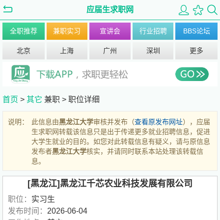
应届生求职网
全职推荐
兼职实习
宣讲会
行业招聘
BBS论坛
北京
上海
广州
深圳
更多
首页
>
其它
兼职 >
职位详细
说明：
此信息由
黑龙江大学
审核并发布（
查看原发布网址
），应届
生求职网转载该信息只是出于传递更多就业招聘信息，促进
大学生就业的目的。如您对此转载信息有疑义，请与原信息
发布者
黑龙江大学
核实，并请同时联系本站处理该转载信
息。
[黑龙江]黑龙江千芯农业科技发展有限公司
职位：
实习生
发布时间：
2026-06-04