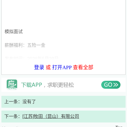
模拟面试
薪酬福利：五险一金
发布时间：2026年5月29日
登录
或
打开APP
查看全部
职位描述
岗位职责：
协助完成日常行政事务，包括文件收发、资料整理、信息录
上一条：没有了
入、文档归档等，保证办公流程高效顺畅；
下一条：
[江苏]牧田（昆山）有限公司
负责办公环境维护、办公用品申领、盘点与发放，保障团队
日常办公需求；