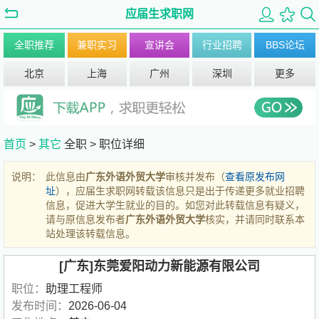
应届生求职网
全职推荐
兼职实习
宣讲会
行业招聘
BBS论坛
北京
上海
广州
深圳
更多
首页
>
其它
全职 >
职位详细
说明：
此信息由
广东外语外贸大学
审核并发布（
查看原发布网
址
），应届生求职网转载该信息只是出于传递更多就业招聘
信息，促进大学生就业的目的。如您对此转载信息有疑义，
请与原信息发布者
广东外语外贸大学
核实，并请同时联系本
站处理该转载信息。
[广东]东莞爱阳动力新能源有限公司
职位：
助理工程师
发布时间：
2026-06-04