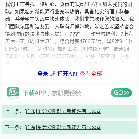
我们正在寻找一位细心、负责的“助理工程师”加入我们的团
队。如果您对新能源行业充满热情，具备扎实的理工科基
础，并希望在实战中快速成长，我们非常欢迎您的加入。我
们团队氛围和谐友爱，入职有师傅带教，能吃苦能坚持者会
得到较好的技术与能力提升。????一、作息与福利：?上六
天休一天（周日休息），综合月薪4700元/月，早8晚9（中
间休2小时），超时另计加班工资（平时18元/时，周末24
元/时），包吃（不吃补350元/月），包住（有空调、热水
器），转正另加薪500元起，每月底准时发薪，每年3月、9
月加薪。????二、任职条件：???1.电子电器、新能源、自
登录
或
打开APP
查看全部
动化、通讯工程等相关理工科类本科及以上学历。????2.
知识技能：?2.1能熟练操作常用办公软件（如
Office）????????????????????????2.2了解基本的电
源、电路原理，具备一定的电路图识图能
力；????????????????????????2.3或熟练操作机械
上一条：
[广东]东莞爱阳动力新能源有限公司
2D、3D绘图软件；?????3.综合素质：?具备良好的沟通表
达能力，能清晰、准确地描述技术问题；能够适应加班和短
下一条：
[广东]东莞爱阳动力新能源有限公司
期出差的工作要求，具备较强的抗压能力；积极主动，愿意
学习新技术和新知识，并能快速应用于实际工作；?工作态