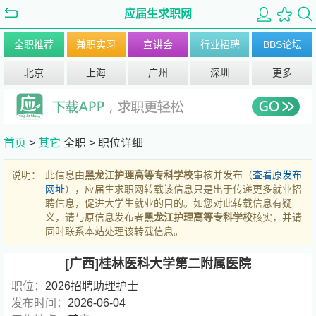
应届生求职网
全职推荐
兼职实习
宣讲会
行业招聘
BBS论坛
北京
上海
广州
深圳
更多
首页
>
其它
全职 >
职位详细
说明：
此信息由
黑龙江护理高等专科学校
审核并发布（
查看原发布
网址
），应届生求职网转载该信息只是出于传递更多就业招
聘信息，促进大学生就业的目的。如您对此转载信息有疑
义，请与原信息发布者
黑龙江护理高等专科学校
核实，并请
同时联系本站处理该转载信息。
[广西]桂林医科大学第二附属医院
职位：
2026招聘助理护士
发布时间：
2026-06-04