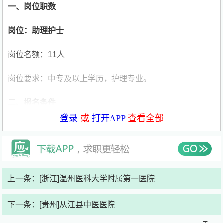
一、岗位职数
岗位：助理护士
岗位名额：11人
岗位要求：中专及以上学历，护理专业。
二、报名条件
登录
或
打开APP
查看全部
（一）基本条件
1. 遵纪守法、品行端正、廉洁自律、诚实守信、爱岗敬
业。
上一条：
[浙江]温州医科大学附属第一医院
2. 具有岗位所需的专业知识和工作能力，有责任心和职业
道德，团结互助，与同事和谐相处。
下一条：
[贵州]从江县中医医院
3. 学历、学位均要求全国统招且经过国家教育部认证的高