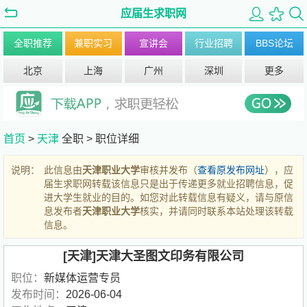
应届生求职网
全职推荐
兼职实习
宣讲会
行业招聘
BBS论坛
北京
上海
广州
深圳
更多
首页
>
天津
全职 >
职位详细
说明：
此信息由
天津职业大学
审核并发布（
查看原发布网址
），应
届生求职网转载该信息只是出于传递更多就业招聘信息，促
进大学生就业的目的。如您对此转载信息有疑义，请与原信
息发布者
天津职业大学
核实，并请同时联系本站处理该转载
信息。
[天津]天津大圣图文印务有限公司
职位：
新媒体运营专员
发布时间：
2026-06-04