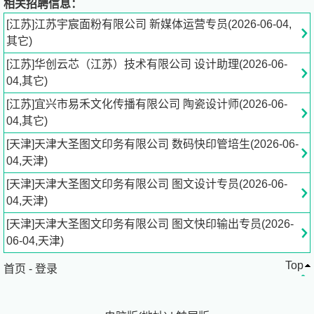
相关招聘信息：
[江苏]江苏宇宸面粉有限公司 新媒体运营专员(2026-06-04,
3. 具备团队管理经验，能够有效协调各部门资源，推动团
其它)
队目标的实现；
[江苏]华创云芯（江苏）技术有限公司 设计助理(2026-06-
04,其它)
4. 有较强的组织、协调、领导及线上线下沟通能力。
[江苏]宜兴市易禾文化传播有限公司 陶瓷设计师(2026-06-
二、任职要求:
04,其它)
[天津]天津大圣图文印务有限公司 数码快印管培生(2026-06-
1. 至少1年以上相关工作经验，热爱学习，具备良好的审美
04,天津)
与执行力；
[天津]天津大圣图文印务有限公司 图文设计专员(2026-06-
2. 熟练使用剪映、PS等后期制作软件
04,天津)
[天津]天津大圣图文印务有限公司 图文快印输出专员(2026-
3. 熟悉宣传视频全流程制作，能独立完成剪辑、包装与后
06-04,天津)
期优化
Top
首页
-
登录
三、经验与学历: