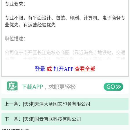
专业要求：
专业不限，有平面设计、包装、印刷、计算机、电子商务专
业优先，有运营经验优先
职位描述：
公司位于南开区长江道核心商圈（靠近海光寺地铁站，交通
方便），主营图文设计、数码印刷、广告工程等业务，现根
据公司运作需要，招聘新媒体运营专员1-2名。
登录
或
打开APP
查看全部
一、工作内容：
1. 能够独立完成公司新媒体平台(视频号、抖音、快手等)的
日常运营管理，不限于内容的创作、拍摄、剪辑、发布等工
上一条：
[天津]天津大圣图文印务有限公司
作，熟悉各平台的玩法；
下一条：
[天津]国云智联科技有限公司
2. 了解新媒体行业发展趋势，能够利用各种推广手段，提
升账号的曝光率和影响力；