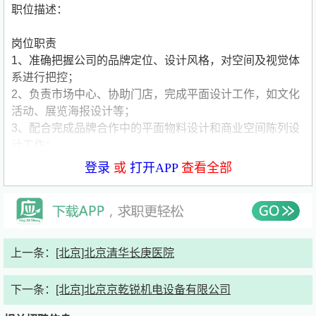
职位描述：
岗位职责
1、准确把握公司的品牌定位、设计风格，对空间及视觉体
系进行把控；
2、负责市场中心、协助门店，完成平面设计工作，如文化
活动、展览海报设计等；
3、配合完成品牌合作中的平面物料设计和商业空间陈列设
计工作；
4、负责与制作商对接物料制作和成本把控；
登录
或
打开APP
查看全部
5、完成上级交办的其他工作事项。
任职资格
1、26年应届生，大学本科及以上学历，美术、平面设计、
空间设计等相关专业优先；
2、熟练掌握PS等平面设计处理软件，熟悉平面广告印刷等
上一条：
[北京]北京清华长庚医院
相关材料；
3、工作高效负责，善于协作与沟通，具有良好的团队合作
下一条：
[北京]北京京乾锐机电设备有限公司
精神和工作热情；
4、热爱设计与艺术及文化生活，具有优秀的美学修养和艺