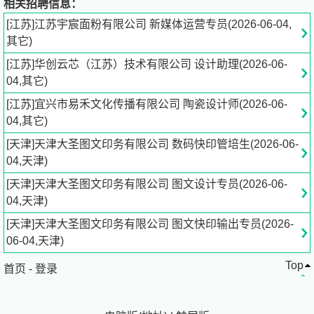
相关招聘信息：
术鉴赏能力，了解当代领先的平面设计趋势。
[江苏]江苏宇宸面粉有限公司 新媒体运营专员(2026-06-04,
5、对方所有一定认知与了解。
其它)
（PS：请随简历附个人作品集，此为必要条件。）
[江苏]华创云芯（江苏）技术有限公司 设计助理(2026-06-
薪资福利
04,其它)
薪酬区间：实习阶段：税前5000-5500元/月；
转正阶段：税前5500-6000元/月；
[江苏]宜兴市易禾文化传播有限公司 陶瓷设计师(2026-06-
福利待遇：五险一金、周末双休、带薪年假、绩效奖金、定
04,其它)
期体检、节日福利、员工团建
[天津]天津大圣图文印务有限公司 数码快印管培生(2026-06-
04,天津)
联系方式：
[天津]天津大圣图文印务有限公司 图文设计专员(2026-06-
联系人：史**
04,天津)
简历接收邮箱：s*********@
fangsuo.com
[天津]天津大圣图文印务有限公司 图文快印输出专员(2026-
06-04,天津)
公司介绍：
Top
首页
-
登录
"方所"典出于南朝梁代文学家萧统"定是常住，便成方所",方
所要为懂得文化创造生活的所有人，打造一个内在渴望归属