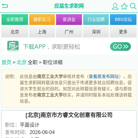
应届生求职网
全职推荐
兼职实习
宣讲会
行业招聘
BBS论坛
北京
上海
广州
深圳
更多
首页
>
北京
全职 >
职位详细
说明：
此信息由
南京工业大学
审核并发布（
查看原发布网址
），应
届生求职网转载该信息只是出于传递更多就业招聘信息，促
进大学生就业的目的。如您对此转载信息有疑义，请与原信
息发布者
南京工业大学
核实，并请同时联系本站处理该转载
信息。
[北京]南京市方睿文化创意有限公司
职位：
平面设计
发布时间：
2026-06-04