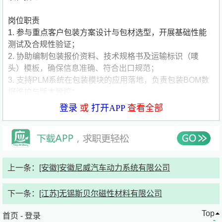
岗位职责
1. 参与重点客户包装方案设计与包材选型，开展基础性能
测试及合规性验证；
2. 协助编制包装报价资料、技术规格书及运输标识（唛
头）模板，确保信息准确、符合出口规范；
3. 支持PLM系统在包装模块的应用落地，负责包装BOM数
据维护与版本管控；
4. 跟踪新品上线及包装变更的生产实施，识别现场异常并
登录
或
打开APP
查看全部
协同制定快速响应方案；
5. 承担老产品新包装稳定性验证、研发阶段新型包材技术
初评及样品协调工作；
6. 协同质量与生产部门开展包装类客诉分析、工艺优化建
议及新员工实操带教。
上一条：
[安徽]安徽尼威汽车动力系统有限公司
任职资格
1. 2026届全日制本科毕业生，包装工程、材料科学与工
下一条：
[江苏]无锡斯贝尔磁性材料有限公司
程、轻工技术与工程等相关专业；
2. 具备扎实的专业基础知识，熟悉包装结构设计、包材特
Top
首页
-
登录