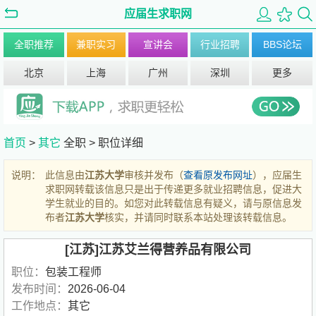
应届生求职网
全职推荐
兼职实习
宣讲会
行业招聘
BBS论坛
北京
上海
广州
深圳
更多
首页
>
其它
全职 >
职位详细
说明：
此信息由
江苏大学
审核并发布（
查看原发布网址
），应届生
求职网转载该信息只是出于传递更多就业招聘信息，促进大
学生就业的目的。如您对此转载信息有疑义，请与原信息发
布者
江苏大学
核实，并请同时联系本站处理该转载信息。
[江苏]江苏艾兰得营养品有限公司
职位：
包装工程师
发布时间：
2026-06-04
工作地点：
其它