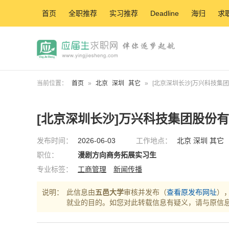
首页
全职推荐
实习推荐
Deadline
海归
求
当前位置：
首页
»
北京
深圳
其它
»
[北京深圳长沙]万兴科技集
[北京深圳长沙]万兴科技集团股份
发布时间：
2026-06-03
工作地点：
北京 深圳 其它
职位：
漫剧方向商务拓展实习生
专业标签：
工商管理
新闻传播
说明：
此信息由
五邑大学
审核并发布（
查看原发布网址
）
就业的目的。如您对此转载信息有疑义，请与原信