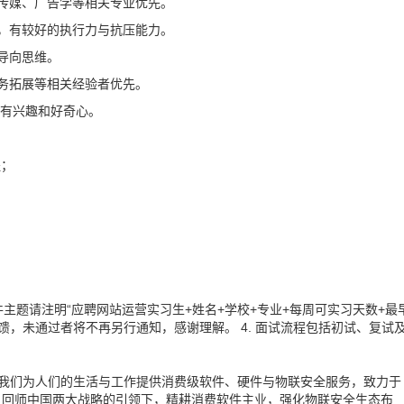
传媒、广告学等相关专业优先。
，有较好的执行力与抗压能力。
导向思维。
务拓展等相关经验者优先。
道有兴趣和好奇心。
程；
件主题请注明“应聘网站运营实习生+姓名+学校+专业+每周可实习天数+最
反馈，未通过者将不再另行通知，感谢理解。 4. 面试流程包括初试、复试
，我们为人们的生活与工作提供消费级软件、硬件与物联安全服务，致力于
、回师中国两大战略的引领下，精耕消费软件主业，强化物联安全生态布