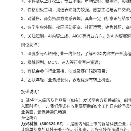
1、本科及以上在校生，专业不限，市场营销、新媒体、影视
2、性格积极主动，沟通表达能力较强，愿意主动与客户交流
3、对销售、商务拓展方向感兴趣，具备一定目标意识与结果
4、有学生会外联、校园活动招商、社群运营、销售兼职、商
5、关注短剧、AI内容生成、AIGC等行业方向，对AI内容赛
岗位亮点：
1、深度参与AI短剧行业一线业务，了解AIGC内容生产全流
2、接触短剧、MCN、达人等行业客户资源；
3、有机会参与行业直播、沙龙及客户陪跑项目；
4、团队年轻、业务成长快，表现优秀有转正机会。
投递说明：
1. 请将个人简历及作品集（如有）发送至官方招聘邮箱，邮
入职时间”。 3. 我们承诺在收到简历后的5个工作日内给予
业务面，请保持通讯畅通
单位简介
万兴科技（300624.SZ
），是国内A股上市的智慧科技企业
让简单创意的科技无处不在。近年来，万兴科技在深耕海外