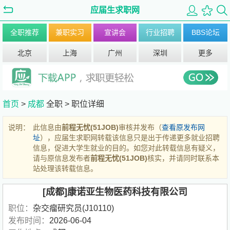
应届生求职网
全职推荐
兼职实习
宣讲会
行业招聘
BBS论坛
北京
上海
广州
深圳
更多
首页
>
成都
全职 >
职位详细
说明：
此信息由
前程无忧(51JOB)
审核并发布（
查看原发布网
址
），应届生求职网转载该信息只是出于传递更多就业招聘
信息，促进大学生就业的目的。如您对此转载信息有疑义，
请与原信息发布者
前程无忧(51JOB)
核实，并请同时联系本
站处理该转载信息。
[成都]康诺亚生物医药科技有限公司
职位：
杂交瘤研究员(J10110)
发布时间：
2026-06-04