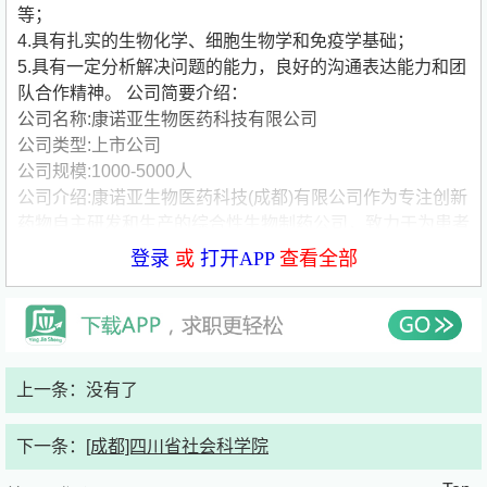
等；
4.具有扎实的生物化学、细胞生物学和免疫学基础；
5.具有一定分析解决问题的能力，良好的沟通表达能力和团
队合作精神。
公司简要介绍：
公司名称:康诺亚生物医药科技有限公司
公司类型:上市公司
公司规模:1000-5000人
公司介绍:康诺亚生物医药科技(成都)有限公司作为专注创新
药物自主研发和生产的综合性生物制药公司，致力于为患者
提供更具世界范围竞争力、高质量、可负担的创新疗法。创
登录
或
打开APP
查看全部
始团队成员均为国际生物制药行业***专家，具有世界级科
技成果转化和卓越的国内外产业化经验。公司于2016年成
立，总部设于成都，在北京、上海、武汉、南京、广州、济
南多地设有分支机构，现有员工超过1600+人，2021年在
香港联合交易所主板上市（香港联交所代码：02162）
上一条：没有了
下一条：
[成都]四川省社会科学院