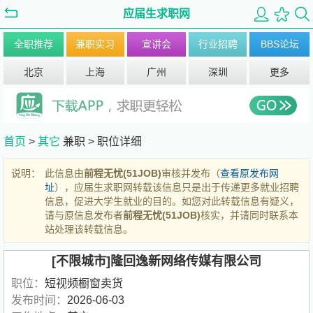
应届生求职网
全职推荐
兼职实习
宣讲会
行业招聘
BBS论坛
北京
上海
广州
深圳
更多
首页
>
其它
兼职 >
职位详细
说明：
此信息由
前程无忧(51JOB)
审核并发布（
查看原发布网
址
），应届生求职网转载该信息只是出于传递更多就业招聘
信息，促进大学生就业的目的。如您对此转载信息有疑义，
请与原信息发布者
前程无忧(51JOB)
核实，并请同时联系本
站处理该转载信息。
[不限城市]隆回逸新网络传媒有限公司
职位：
短视频橱窗卖货
发布时间：
2026-06-03