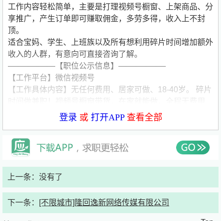
工作内容轻松简单，主要是打理视频号橱窗、上架商品、分
享推广，产生订单即可赚取佣金，多劳多得，收入上不封
顶。
适合宝妈、学生、上班族以及所有想利用碎片时间增加额外
收入的人群，有意向可直接咨询了解。
——————【职位公示信息】——————
【工作平台】微信视频号
【工作具体内容】无任何费用、居家可做、18-40岁。 碎片
时间做兼职！视频号橱窗带货，在家就能做，全程无费用
现招募视频号橱窗带货兼职人员，专为想利用碎片时间增加
登录
或
打开APP
查看全部
收入的朋友准备，工作简单、时间自由、无任何套路。 郑
重承诺：全程不收取任何费用，无押金、无保证金、无培训
费、无任何隐形收费，真正零成本加入，不用花自己一分
钱，安全靠谱。 年龄要求：18～40岁均可，只要会正常使
用手机、会操作视频号即可，不需要任何带货经验，也不需
上一条：没有了
要囤货、发货、处理售后，所有商品和售后由平台统一负
责。 工作时间灵活，仅用碎片时间就能完成，不用固定上
下一条：
[不限城市]隆回逸新网络传媒有限公司
班，不用长时间投入，利用平时零散空闲时间即可操作，完
全不影响正常工作、学习和生活。 工作内容轻松简单，主