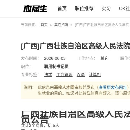
首页
职位推荐
实习
OK
当前位置：
首页
»
其它招聘
»
[广西]广西壮族自治区高级人民法院
[广西]广西壮族自治区高级人民法院
发布时间：
2026-06-03
工作地点：
其它
职位
职位：
聘用制书记员
专业标签：
法学
工商管理
汉语
计算机
说明：
此信息由
高校人才网
审核并发布（
查看原发布网址
生就业的目的。如您对此转载信息有疑义，请与原
广西壮族自治区高级人民法
员公告
共计2个岗位，招 5人