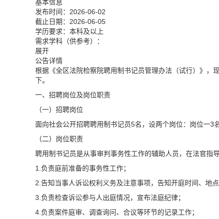
基本信息
发布时间：2026-06-02
截止日期：2026-06-05
学历要求：本科及以上
需求学科（供参考）：
展开
公告详情
根据《全区法院检察院聘用制书记员管理办法（试行）》，
下。
一、招聘岗位及岗位职责
（一）招聘岗位
面向社会公开招聘聘用制书记员5名，设两个岗位：岗位一3
（二）岗位职责
聘用制书记员是从事审判事务性工作的辅助人员，在法官指
1.负责庭前准备的事务性工作；
2.告知当事人诉讼权利义务及注意事项，告知开庭时间、地
3.负责检查诉讼参与人出庭情况，宣布法庭纪律；
4.负责案件庭审、调查询问、合议等环节的记录工作；