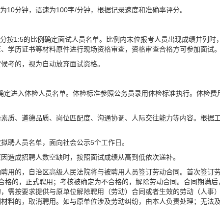
为10分钟，语速为100字/分钟，根据记录速度和准确率评分。
分按1:5的比例确定面试人员名单。比例内末位报考人员出现成绩并列时
证、学历证书等材料原件进行现场资格审查，资格审查合格方可参加面试
定候考的，视为自动放弃面试资格。
例确定进入体检人员名单。体检标准参照公务员录用体检标准执行。体检费
治素质、道德品质、岗位匹配度、沟通协调、人际交往能力等内容。根据
拟聘人员名单，面向社会公示5个工作日。
原因造成招聘人数空缺时，按照面试成绩从高到低依次递补。
响聘用的，自治区高级人民法院将与被聘用人员签订劳动合同。首次签订
合格的，正式聘用；考核被确定为不合格的，解除劳动合同。合同期满后
的，需按要求提供与原单位解除聘用（劳动）合同或者生效的劳动（人事
明材料的，取消聘用。如与原单位涉及劳动纠纷，由本人负责处理；无法