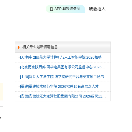
APP 搜海量职位
我要招人
APP 聊投递进度
APP 淘面试经验
相关专业最新招聘信息
·
[天津]中国民航大学计算机与人工智能学院 2026招聘
·
[北京南京陕西]中国华电集团有限公司监督中心 2026校园招聘
·
[上海]复旦大学法学院 法学院研究平台与英文项目秘书
·
[福建]福建技术师范学院 2026招聘15名高层次人才
·
[安徽]安徽皖江大龙湾控股集团有限公司 2026招聘11名工作人员
记