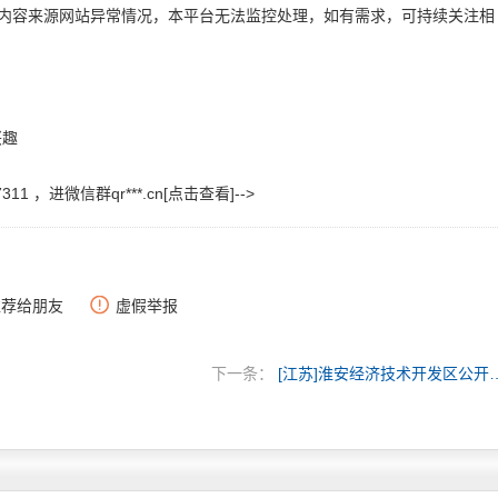
，属内容来源网站异常情况，本平台无法监控处理，如有需求，可持续关注相
兴趣
311 ，进微信群
qr***.cn[点击查看]
-->
推荐给朋友
虚假举报
下一条：
[江苏]淮安经济技术开发区公开招