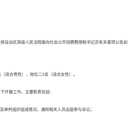
现将自治区高级人民法院面向社会公开招聘聘用制书记员有关事项公告如
名（适合男性），岗位二2名（适合女性）。
导下开展工作。主要职责包括：
点及审判组织组成情况，通知相关人员出庭参与诉讼；