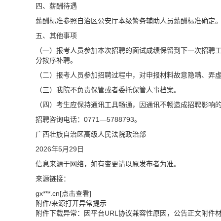
四、薪酬待遇
薪酬标准参照自治区公安厅本级警务辅助人员薪酬标准确定
五、其他事项
（一）报考人员参加本次招聘的面试成绩保留到下一次招聘
分按序补聘。
（二）报考人员参加招聘过程中，对申报材料故意隐瞒、弄
（三）我院不负责保管或者委托保管人事档案。
（四）考生应保持通讯工具畅通，因通讯不畅造成招聘影响
招聘咨询电话：0771—5788793。
广西壮族自治区高级人民法院政治部
2026年5月29日
信息来源于网络，如有变更请以原发布者为准。
来源链接：
gx***.cn[点击查看]
附件/来源打开异常提示
附件下载异常：因平台URL协议兼容性原因，公告正文附件