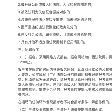
2.被开除公职或被人民法院、人民检察院辞退的；
3.被依法列为失信联合惩戒对象的；
4.涉嫌违纪违法正在接受审查，尚未得出结论的；
5.因严重违纪违法受到党纪政务处分的；
6.违反社会公德、职业道德，且造成不良影响的；
7.具有其他不适宜担任聘用制书记员情形的。
三、招聘程序
（一）报名。采用网络方式报名，报名网站为广西法院网，
12:00止。
报考者在规定的时间内登录报名网站，认真阅读本公告及有
示要求，如实填写《广西法院公开招聘聘用制书记员报考信
交，所填信息将无法更改，请报考者认真仔细核对。报考者在网
本人近期免冠证件照。自治区高级人民法院政治部负责对报考
馈审查意见。审查不合格的，报考者应按提示要求及时重新
关信息。
在招聘的任何环节发现报考者不符合报考条件、弄虚作假的
（二）考试及资格审查。考试分为速录技能测试和面试。