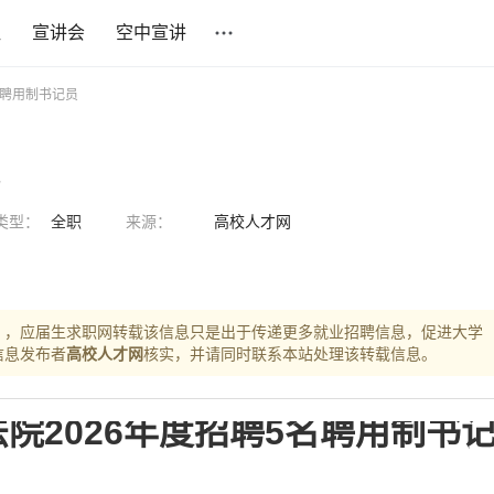
社
宣讲会
空中宣讲
 聘用制书记员
类型：
全职
来源：
高校人才网
），应届生求职网转载该信息只是出于传递更多就业招聘信息，促进大学
信息发布者
高校人才网
核实，并请同时联系本站处理该转载信息。
院2026年度招聘5名聘用制书