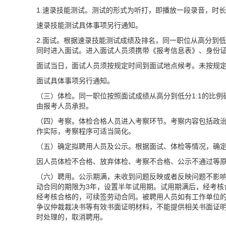
1.速录技能测试。测试的形式为听打，即播放一段录音，时长
速录技能测试具体事项另行通知。
2.面试。根据速录技能测试成绩及排名，同一职位从高分到低
同时进入面试。进入面试人员须携带《报考信息表》、身份
面试当日，面试人员须按规定时间到面试地点候考。未按规
面试具体事项另行通知。
（三）体检。同一职位按照面试成绩从高分到低分1:1的比
由报考人员承担。
（四）考察。体检合格人员进入考察环节。考察内容包括政
作实际，考察程序可适当简化。
（五）确定拟聘用人员及公示。根据面试、体检等情况，确定
因人员体检不合格、放弃体检、考察不合格、公示不通过等
（六）聘用。公示期满，未收到问题反映或者反映问题不影
动合同的期限为3年，设置半年试用期。试用期满后，经考核
经考核合格的，可续签劳动合同。被聘用人员如有工作单位
争议仲裁裁决书等有效书面证明材料，不能提供相关书面证
时处理的，取消聘用。