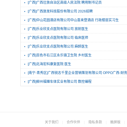
·
[广西]广西壮族自治区高级人民法院 聘用制书记员
·
[广西]广西旅发科技股份有限公司 2026招聘
·
[广西]中山花园酒店有限公司中山喜来登酒店 行政楼层实习生
·
[广西]乐业欣支点医院有限公司 放射医生
·
[广西]乐业欣支点医院有限公司 临床医师
·
[广西]乐业欣支点医院有限公司 麻醉医生
·
[广西]百色市右江区永乐镇卫生院 乡村医生
·
[广西]北海宏科康复医院 医生
·
[南宁-青秀区]广西锐志千里企业营销策划有限公司 OPPO广西-财
·
[广西]柳州福臻车体实业有限公司 数控编程
关于我们
|
合作伙伴
|
隐私条款
|
触屏版
|