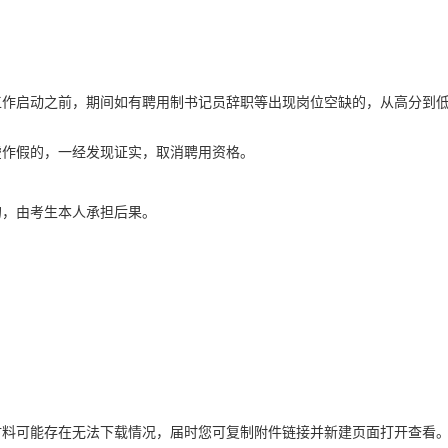
。
工作启动之前，期间如有聘用制书记员辞职等出现岗位空缺的，从高分到
虚作假的，一经发现证实，取消聘用资格。
的，由考生本人承担后果。
材料可能存在无法下载情况，届时您可复制附件链接并新建页面打开查看