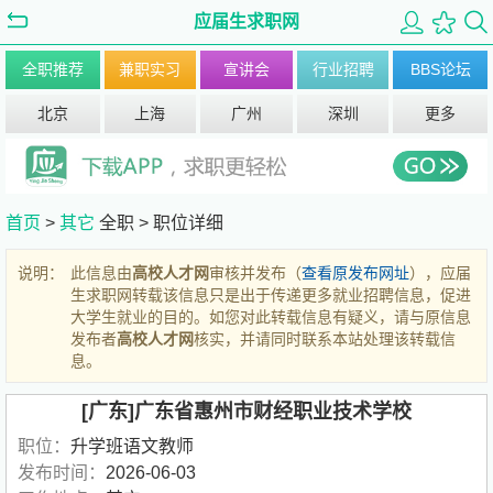
应届生求职网
全职推荐
兼职实习
宣讲会
行业招聘
BBS论坛
北京
上海
广州
深圳
更多
首页
>
其它
全职 >
职位详细
说明：
此信息由
高校人才网
审核并发布（
查看原发布网址
），应届
生求职网转载该信息只是出于传递更多就业招聘信息，促进
大学生就业的目的。如您对此转载信息有疑义，请与原信息
发布者
高校人才网
核实，并请同时联系本站处理该转载信
息。
[广东]广东省惠州市财经职业技术学校
职位：
升学班语文教师
发布时间：
2026-06-03