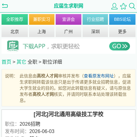
应届生求职网
全职推荐
兼职实习
宣讲会
行业招聘
BBS论坛
北京
上海
广州
深圳
更多
首页
>
其它
全职 >
职位详细
说明：
此信息由
高校人才网
审核并发布（
查看原发布网址
），应届
生求职网转载该信息只是出于传递更多就业招聘信息，促进
大学生就业的目的。如您对此转载信息有疑义，请与原信息
发布者
高校人才网
核实，并请同时联系本站处理该转载信
息。
[河北]河北通用高级技工学校
职位：
2026招聘
发布时间：
2026-06-03