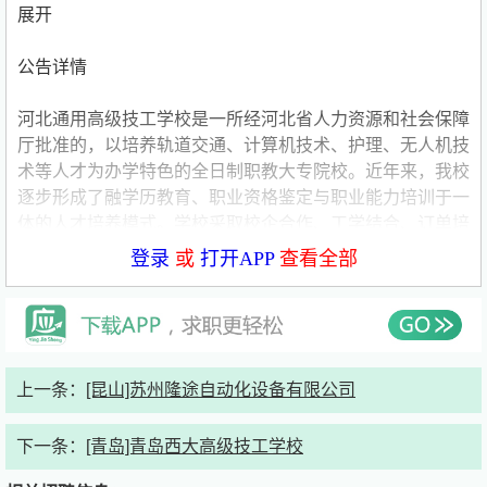
展开
公告详情
河北通用高级技工学校是一所经河北省人力资源和社会保障
厅批准的，以培养轨道交通、计算机技术、护理、无人机技
术等人才为办学特色的全日制职教大专院校。近年来，我校
逐步形成了融学历教育、职业资格鉴定与职业能力培训于一
体的人才培养模式。学校采取校企合作、工学结合、订单培
养“三位一体”人才培养模式。公司领导、企业专家亲自指导
登录
或
打开APP
查看全部
学校的专业建设、课程改革，实现教、学、做一体化的情景
教学，真正实现了把学生的作业变成作品，作品变成产品，
产品变成商品的人才培养格局。学校师资力量雄厚，拥有一
支以教学能手、骨干教师、专业带头人为主体的优秀教师团
队，中、高级技术职称教师占60.8%，本科学历的教师占
上一条：
[昆山]苏州隆途自动化设备有限公司
90%以上具有研究生学历或高级职称的教师占30%以上。学
校确立了“办适合学生特性发展的职业院校，使人人皆可成
下一条：
[青岛]青岛西大高级技工学校
才，人人尽展其才”的办学宗旨，以就业为导向，以改革为
动力，以提高育人质量为目标，面向社会，面向市场，不断