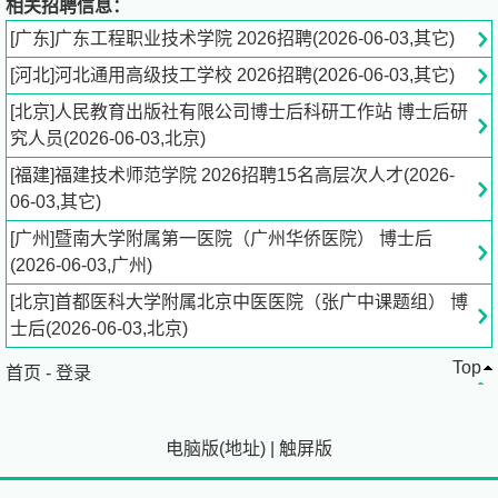
相关招聘信息：
深化办学模式和人才培养模式的改革，努力提高职业教育质
[广东]广东工程职业技术学院 2026招聘(2026-06-03,其它)
量和效益，为铁路和地方企业培养了大批技术技能型人才。
[河北]河北通用高级技工学校 2026招聘(2026-06-03,其它)
一、招聘原则
[北京]人民教育出版社有限公司博士后科研工作站 博士后研
究人员(2026-06-03,北京)
招聘工作坚持德才兼备的用人标准，公开、公平、竞争、择
[福建]福建技术师范学院 2026招聘15名高层次人才(2026-
优的原则。
06-03,其它)
二、招聘计划
[广州]暨南大学附属第一医院（广州华侨医院） 博士后
(2026-06-03,广州)
（一）计划招聘教师26名。
[北京]首都医科大学附属北京中医医院（张广中课题组） 博
士后(2026-06-03,北京)
岗位明细表（
请点击链接查看详情）
Top
首页
-
登录
（二）其他相关要求
电脑版
(
地址
)
|
触屏版
1、遵守宪法和法律，品行端正，无违法犯罪记录，热爱教
师工作。