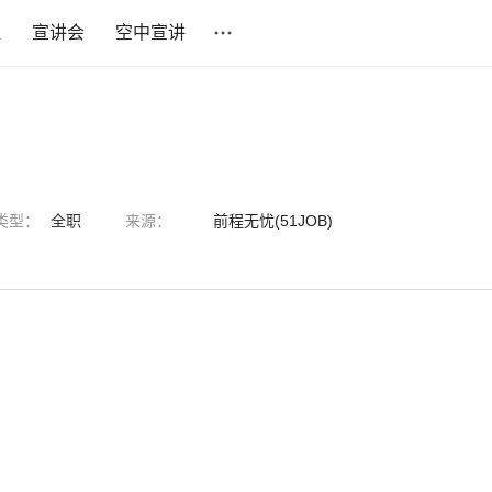
社
宣讲会
空中宣讲
类型：
全职
来源：
前程无忧(51JOB)