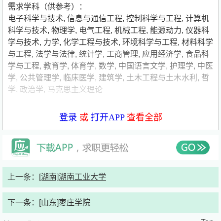
需求学科（供参考）：
电子科学与技术
,
信息与通信工程
,
控制科学与工程
,
计算机
科学与技术
,
物理学
,
电气工程
,
机械工程
,
能源动力
,
仪器科
学与技术
,
力学
,
化学工程与技术
,
环境科学与工程
,
材料科学
与工程
,
法学与法律
,
统计学
,
工商管理
,
应用经济学
,
食品科
学与工程
,
教育学
,
体育学
,
数学
,
中国语言文学
,
护理学
,
中医
学
,
公共管理学
,
临床医学
,
建筑学
,
土木工程与土木水利
,
哲
学
,
政治学
,
马克思主义理论
展开
登录
或
打开APP
查看全部
公告详情
宁夏工商职业技术大学始建于1951年，是国家“双高计划”高
水平学校建设单位，2025年6月获批升格为职业本科大学，
上一条：
[湖南]湖南工业大学
实现办学层次的历史性跨越。学校秉持“厚德、勤学、敬
业、强能”校训，先后获评国家首批百所骨干高职院校、中
下一条：
[山东]枣庄学院
国特色高水平高职学校、黄炎培职业教育优秀学校、全国高
职治理体系建设50强、全国毕业生就业工作先进集体等多