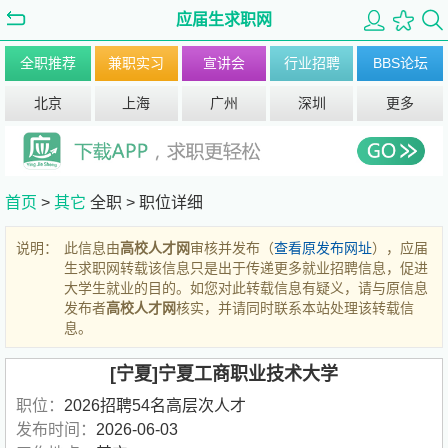
应届生求职网
全职推荐
兼职实习
宣讲会
行业招聘
BBS论坛
北京
上海
广州
深圳
更多
首页
>
其它
全职 >
职位详细
说明：
此信息由
高校人才网
审核并发布（
查看原发布网址
），应届
生求职网转载该信息只是出于传递更多就业招聘信息，促进
大学生就业的目的。如您对此转载信息有疑义，请与原信息
发布者
高校人才网
核实，并请同时联系本站处理该转载信
息。
[宁夏]宁夏工商职业技术大学
职位：
2026招聘54名高层次人才
发布时间：
2026-06-03