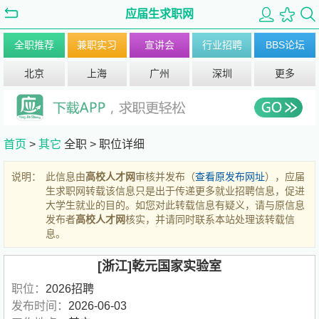
应届生求职网
全职推荐
兼职实习
宣讲会
行业招聘
BBS论坛
北京
上海
广州
深圳
更多
首页
>
其它
全职 >
职位详细
说明：
此信息由
高校人才网
审核并发布（
查看原发布网址
），应届
生求职网转载该信息只是出于传递更多就业招聘信息，促进
大学生就业的目的。如您对此转载信息有疑义，请与原信息
发布者
高校人才网
核实，并请同时联系本站处理该转载信
息。
[浙江]乾元国家实验室
职位：
2026招聘
发布时间：
2026-06-03