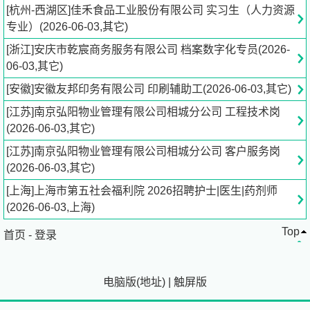
2、对社交媒体渠道玩法及特性熟悉，思维活跃、洞察能力
[杭州-西湖区]佳禾食品工业股份有限公司 实习生（人力资源
强 ，有创意、有脑洞，具备一定的文案功底，善于获取和
专业）(2026-06-03,其它)
整合资源，有自主策划及动手的能力；
[浙江]安庆市乾宸商务服务有限公司 档案数字化专员(2026-
3、工作积极主动、执行力强，自驱意识，有良好的沟通能
06-03,其它)
力及团队合作意识，高效推进项目实施。
[安徽]安徽友邦印务有限公司 印刷辅助工(2026-06-03,其它)
岗位亮点
[江苏]南京弘阳物业管理有限公司相城分公司 工程技术岗
(2026-06-03,其它)
1、良好业务前景和公司实力，寻找市场营销行业有热情、
有长期耐心的同学加入；\n2、良好公司及团队氛围，寻找
[江苏]南京弘阳物业管理有限公司相城分公司 客户服务岗
积极主动性强的同学加入，并非循规蹈矩的工作模式，有大
(2026-06-03,其它)
量主动探索和创新的空间，有很大几率参与到有趣和令人难
[上海]上海市第五社会福利院 2026招聘护士|医生|药剂师
忘的项目中来！
(2026-06-03,上海)
Top
立即申请：
zh***com[点击查看]
首页
-
登录
电脑版
(
地址
)
|
触屏版