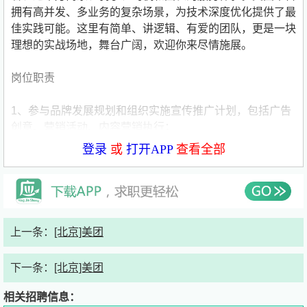
拥有高并发、多业务的复杂场景，为技术深度优化提供了最
佳实践可能。这里有简单、讲逻辑、有爱的团队，更是一块
理想的实战场地，舞台广阔，欢迎你来尽情施展。
岗位职责
1、参与品牌发展规划和组织实施宣传推广计划，包括广告
创意、营销活动、内容营销执行；
2、负责项目中的子模块执行，包括但不限于内容营销、达
登录
或
打开APP
查看全部
人营销等；
3、了解并助力业务，通过线上线下资源整合，促进用户与
商户之间的联合营销合作，打造有影响力的市场合作案例落
地；
4、通过总结复盘，灵活运用方法论对项目效果进行分析；
上一条：
[北京]美团
岗位基本要求
下一条：
[北京]美团
1、本科及以上学历，有社会化媒体营销及相关工作经验；
相关招聘信息：