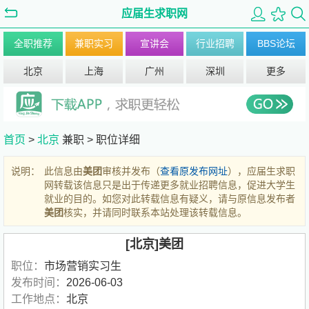
应届生求职网
全职推荐
兼职实习
宣讲会
行业招聘
BBS论坛
北京
上海
广州
深圳
更多
首页
>
北京
兼职 >
职位详细
说明：
此信息由
美团
审核并发布（
查看原发布网址
），应届生求职
网转载该信息只是出于传递更多就业招聘信息，促进大学生
就业的目的。如您对此转载信息有疑义，请与原信息发布者
美团
核实，并请同时联系本站处理该转载信息。
[北京]美团
职位：
市场营销实习生
发布时间：
2026-06-03
工作地点：
北京