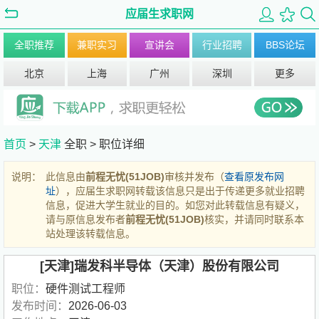
应届生求职网
全职推荐
兼职实习
宣讲会
行业招聘
BBS论坛
北京
上海
广州
深圳
更多
首页
>
天津
全职 >
职位详细
说明：
此信息由
前程无忧(51JOB)
审核并发布（
查看原发布网
址
），应届生求职网转载该信息只是出于传递更多就业招聘
信息，促进大学生就业的目的。如您对此转载信息有疑义，
请与原信息发布者
前程无忧(51JOB)
核实，并请同时联系本
站处理该转载信息。
[天津]瑞发科半导体（天津）股份有限公司
职位：
硬件测试工程师
发布时间：
2026-06-03