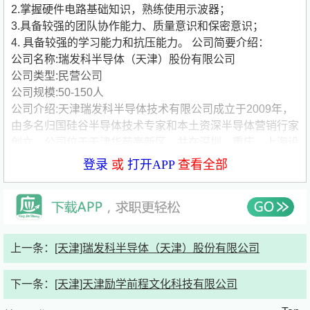
2.掌握硬件电路基础知识，熟练使用示波器；
3.具备较强的团队协作能力、质量意识和保密意识；
4. 具备较强的学习能力和抗压能力。
公司简要介绍：
公司名称:瑞发科半导体（天津）股份有限公司
公司类型:民营公司
公司规模:50-150人
公司介绍:天津瑞发科半导体技术有限公司成立于2009年，
由多名归国硅谷半导体技术专家和本土资深半导体营销行家
创立。公司位于天津华苑高新区，并在深圳、重庆、上海设
有销售和客户支持办公室。瑞发科半导体为国家高新技术企
登录
或
打开APP
查看全部
业、天津市专精特新中小企业。现已申请多项国内外专利，
并承担国家科技项目、省市级科技项目。 公司拥有世界先
进的高速模拟及混合电路的设计技术和核心知识产权，产品
线丰富，覆盖消费类、工规类、车规类3个领域。 在消费芯
片领域：瑞发科是国内首先大规模量产且获得USB-IF认证
上一条：
[天津]瑞发科半导体（天津）股份有限公司
的USB3.0主控芯片设计公司，凭借自主IP，推出多款高速
移动存储控制芯片； 在工规芯片领域：瑞发科成功研发出
下一条：
[天津]天津励学前程文化科技有限公司
了新一代数字高清视频传输技术AVT (Advanced Video
Transport)，该技术具有数字高清视频远距离实时传输、低