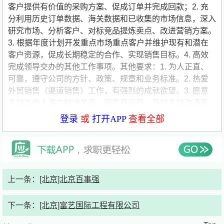
客户提供有价值的采购方案、促成订单并完成回款；2. 充
分利用历史订单数据、海关数据和已收集的市场信息，深入
研究市场、分析客户、对标竞品提炼卖点、改进营销方案。
3. 根据年度计划开发重点市场重点客户并维护现有和潜在
客户资源，促成长期稳定的合作、实现销售目标。4. 高效
完成领导交办的其他工作事项。其他要求：1. 为人正直、
可靠，遵守公司的方针、政策、规章和业务标准。2. 热爱
外贸销售（渠道销售）工作，有强烈的成就欲望。3. 愿意
主动与他人建立融洽关系，服务意识强，及时主动沟通客
户，赢得客户信任。4. 能够保持积极乐观的心态，善于处
登录
或
打开APP
查看全部
理较大的压力和挫折。5. 愿意出差，包括国内和国际出
差。
简历接收邮箱:bestchoicehr@
163.com
北京百事强?(BEST?CHOICE?INTERNATIONAL?
上一条：
[北京]北京百事强
TRADE?CO.,?LTD)是全球知名的轮胎供应商，成立于
2002年，旗下拥有MAZZINI、DELMAX、AUTOGREEN和
下一条：
[北京]富艺国际工程有限公司
MAMMUT四个自有品牌，产品涵盖夏季胎、冬季胎、全季
胎、缺气保用胎、白字胎、白圈胎、越野胎、泥地胎、高性