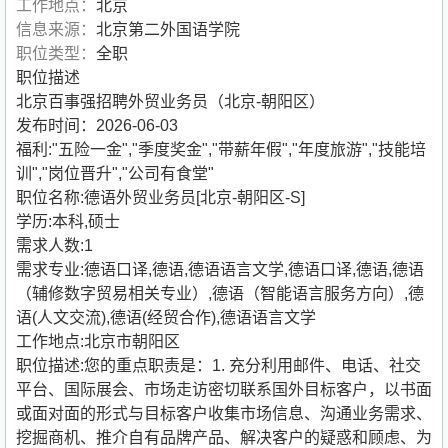
工作地点：
北京
信息来源：
北京第二外国语学院
职位类型：
全职
职位描述
北京百事强招聘外贸业务员（北京-朝阳区）
发布时间：2026-06-03
福利:"五险一金","季度奖金","带薪年假","年度旅游","技能培
训","岗位晋升","公司有食堂"
职位名称:德语外贸业务员[北京-朝阳区-S]
学历:本科,硕士
需求人数:1
需求专业:德语口译,德语,德语语言文学,德语口译,德语,德语
（辅修数字贸易相关专业）,德语（智能语言服务方向）,德
语(人文交流),德语(经贸合作),德语语言文学
工作地点:北京市朝阳区
职位描述:您的重点职责是：1. 充分利用邮件、电话、社交
平台、国际展会、市场走访密切联系国外目标客户，以书面
或面对面的形式与目标客户收集市场信息、沟通业务需求、
挖掘商机、推介自有品牌产品、解决客户的疑惑和顾虑、为