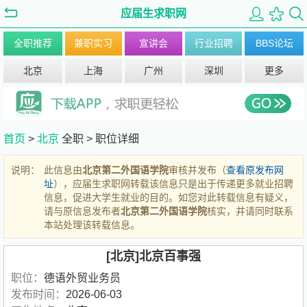
应届生求职网
全职推荐
兼职实习
宣讲会
行业招聘
BBS论坛
北京
上海
广州
深圳
更多
首页
>
北京
全职 >
职位详细
说明：
此信息由
北京第二外国语学院
审核并发布（
查看原发布网
址
），应届生求职网转载该信息只是出于传递更多就业招聘
信息，促进大学生就业的目的。如您对此转载信息有疑义，
请与原信息发布者
北京第二外国语学院
核实，并请同时联系
本站处理该转载信息。
[北京]北京百事强
职位：
德语外贸业务员
发布时间：
2026-06-03