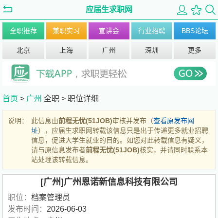
应届生求职网
全职推荐
兼职实习
宣讲会
行业招聘
BBS论坛
北京
上海
广州
深圳
更多
首页
>
广州
全职 >
职位详细
说明：
此信息由
前程无忧(51JOB)
审核并发布（
查看原发布网
址
），应届生求职网转载该信息只是出于传递更多就业招聘
信息，促进大学生就业的目的。如您对此转载信息有疑义，
请与原信息发布者
前程无忧(51JOB)
核实，并请同时联系本
站处理该转载信息。
[广州]广州恩诺新信息科技有限公司
职位：
档案管理员
发布时间：
2026-06-03