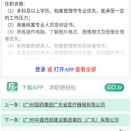
任职资格：
（1）本科及以上学历，档案管理学专业优先，能承受一定
的工作压力；
（2）具备档案专业人员培训证书；
（3）熟练操作电脑，了解图片格式、图像模式及图像处理
者优先；
（4）有档案数据录入、档案管理相关经验者优先；
（5）具备良好的责任心和细致的工作态度；有较强的学习
能力，能快速适应工作环境；
（6）项目地点位于海珠南洲街道办事处
公司简要介绍：
登录
或
打开APP
查看全部
公司名称:广州恩诺新信息科技有限公司
公司类型:民营公司
公司规模:少于50人
公司介绍:广州恩诺新信息科技有限公司成立于2011年，主
要从事政务创新应用软件的研发及集成方案提供的高新技术
上一条：
[广州]国药集团广东省医疗器械有限公司
企业。产品已成功应用于企业、教育、政府机构、制造业等
行业，深受客户的好评。
下一条：
[广州]中建西部建设集团第四（广东）有限公司
公司拥有一批由专业的软件和网络工程师组成的研发团队。