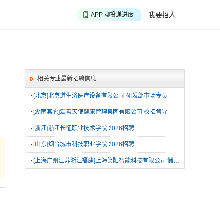
APP 聊投递进度
我要招人
APP 淘面试经验
APP 投精准职位
相关专业最新招聘信息
·
[北京]北京道生济医疗设备有限公司 研发部市场专员
·
[湖南其它]爱善天使健康管理集团有限公司 校招督导
·
[浙江]浙江长征职业技术学院 2026招聘
·
[山东]烟台城市科技职业学院 2026招聘
·
[上海广州江苏浙江福建]上海笑阳智能科技有限公司 储备干部