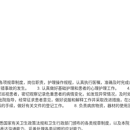
执行各项规章制度，岗位职责，护理操作规程，认真执行医嘱，准确及时完成
错事故的发生。 3. 认真做好基础护理和患者的心理护理工作。 4
常巡视患者，密切观察记录危重患者的病情变化，如发现异常情况，及时
，出院指导，经常征求患者意见，做好说服和解释工作并采取改进措施，在
科的手续，做好有关文件的登记工作。 8. 负责病房物资，器材的使用
.熟悉国家有关卫生政策法规和卫生行政部门颁布的各类规章制度，以及本院
、表达沟通能力、妥善处理各类问题的应对能力。