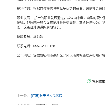
福利待遇：根据岗位提供具有竞争优势的薪资、缴纳社会保
职业发展： 护士的职业发展通道，从纵向来看，典型的职业通道
护师。但医院一般会设有护理管理类岗位，其晋升途径为：护士--
长，这条晋升通道的周期较长。
招聘专员：马范超
联系电话：0557-2960128
公司地址：安徽省宿州市高新区北环以南灵璧路以东宿州产投
将职位
上一条：
[江苏]睢宁县人民医院