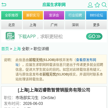
应届生求职网
全职推荐
兼职实习
宣讲会
行业招聘
BBS论坛
北京
上海
广州
深圳
更多
首页
>
上海
全职 >
职位详细
说明：
此信息由
前程无忧(51JOB)
审核并发布（
查看原发布网
址
），应届生求职网转载该信息只是出于传递更多就业招聘
信息，促进大学生就业的目的。如您对此转载信息有疑义，
请与原信息发布者
前程无忧(51JOB)
核实，并请同时联系本
站处理该转载信息。
[上海]上海迈睿数智营销服务有限公司
职位：
市场部实习生（OnSite）
发布时间：
2026-06-03