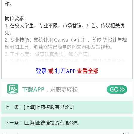
作。
岗位要求：
1. 在校大学生，专业不限，市场营销、广告、传媒相关优
先。
2. 专业技能：熟练使用 Canva（可画）、剪映 等设计与视
频剪辑工具，能独立输出简单的图文海报及短视频。
3. 工作态度： 做事认真负责，细心严谨。
4. 沟通协作： 性格开朗，乐于沟通。能与团队成员高效协
作。
公司简要介绍：
登录
或
打开APP
查看全部
公司名称:上海迈睿数智营销服务有限公司
公司类型:外资（欧美）
公司规模:1000-5000人
公司介绍:TP是一家全球化的数字商业服务提供商，为全球
的品牌及其客户提供更简单、更快捷、更安全的客户服务。
上一条：
[上海]上药控股有限公司
集团在全球拥有超过49万名员工遍及100个国家，提供300
多种语言及方言服务，服务170个市场，是许多行业中知名
下一条：
[上海]亚德诺投资有限公司
公司的战略合作伙伴。