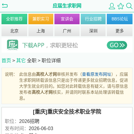
应届生求职网
全职推荐
兼职实习
宣讲会
行业招聘
BBS论坛
北京
上海
广州
深圳
更多
首页
>
其它
全职 >
职位详细
说明：
此信息由
高校人才网
审核并发布（
查看原发布网址
），应届
生求职网转载该信息只是出于传递更多就业招聘信息，促进
大学生就业的目的。如您对此转载信息有疑义，请与原信息
发布者
高校人才网
核实，并请同时联系本站处理该转载信
息。
[重庆]重庆安全技术职业学院
职位：
2026招聘
发布时间：
2026-06-03