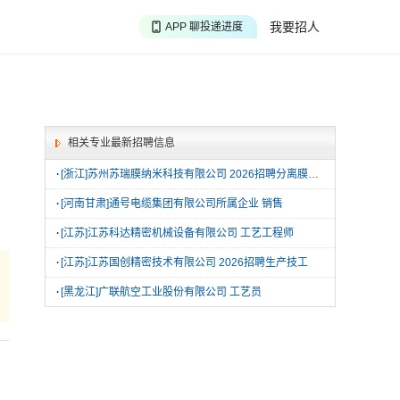
我要招人
APP 聊投递进度
APP 淘面试经验
APP 投精准职位
相关专业最新招聘信息
·
[浙江]苏州苏瑞膜纳米科技有限公司 2026招聘分离膜技术员
·
[河南甘肃]通号电缆集团有限公司所属企业 销售
·
[江苏]江苏科达精密机械设备有限公司 工艺工程师
·
[江苏]江苏国创精密技术有限公司 2026招聘生产技工
·
[黑龙江]广联航空工业股份有限公司 工艺员