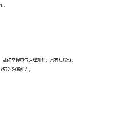
作；
纸，熟练掌握电气原理知识；具有线缆设；
较强的沟通能力；