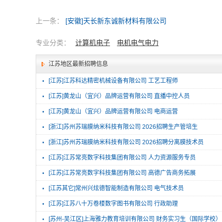
上一条：
[安徽]天长新东诚新材料有限公司
专业分类：
计算机电子
电机电气电力
江苏地区最新招聘信息
·
[江苏]江苏科达精密机械设备有限公司 工艺工程师
·
[江苏]黄龙山（宜兴）品牌运营有限公司 直播中控人员
·
[江苏]黄龙山（宜兴）品牌运营有限公司 电商运营
·
[浙江]苏州苏瑞膜纳米科技有限公司 2026招聘生产管培生
·
[浙江]苏州苏瑞膜纳米科技有限公司 2026招聘分离膜技术员
·
[江苏]江苏常亮数字科技集团有限公司 人力资源服务专员
·
[江苏]江苏常亮数字科技集团有限公司 高德广告商务拓展
·
[江苏其它]常州兴炫德智能制造有限公司 电气技术员
·
[江苏]江苏八十万卷楼数字图书有限公司 行政助理
·
[苏州-吴江区]上海雅力教育培训有限公司 财务实习生（国际学校）