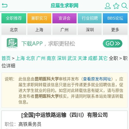
应届生求职网
全职推荐
兼职实习
宣讲会
行业招聘
BBS论坛
北京
上海
广州
深圳
更多
首页
>
上海
北京
广州
南京
深圳
武汉
天津
成都
其它
全职 >
职
位详细
说明：
此信息由
昆明医科大学
审核并发布（
查看原发布网址
），应
届生求职网转载该信息只是出于传递更多就业招聘信息，促
进大学生就业的目的。如您对此转载信息有疑义，请与原信
息发布者
昆明医科大学
核实，并请同时联系本站处理该转载
信息。
[全国]中运铁路运输（四川）有限公司
职位：
高铁乘务员