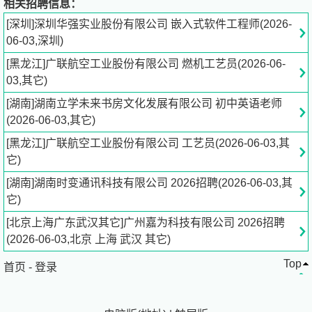
相关招聘信息：
多年的发展，形成了以文化科技产业、电子信息高端服务
[深圳]深圳华强实业股份有限公司 嵌入式软件工程师(2026-
业、高科技电子制造业等为主导的多元化产业格局。文化科
06-03,深圳)
技产业主要从事主题公园、影视娱乐、媒体网络等文化科技
[黑龙江]广联航空工业股份有限公司 燃机工艺员(2026-06-
产品的创意、研究、生产与销售。电子信息高端服务业包括
03,其它)
电子专业市场连锁经营、电子商务平台、物流供应链等多样
化业务。商业地产业以商业地产开发运行为核心，综合发展
[湖南]湖南立学未来书房文化发展有限公司 初中英语老师
商业运营、酒店经营、物业管理等相关业务。高科技电子制
(2026-06-03,其它)
造业主要从事精密电子元器件、数码产品的设计生产。目
[黑龙江]广联航空工业股份有限公司 工艺员(2026-06-03,其
前，华强集团拥有70多家投资企业，拥有多家***高新技术
它)
企业及***技术开发中心。
公司连续多年被评为“中国500强企业”、“中国企业集团竞争
[湖南]湖南时变通讯科技有限公司 2026招聘(2026-06-03,其
力500强企业”、“中国制造业500强企业”、“中国电子信息
它)
100强企业”、“全国高出口创汇企业”、“广东省50强企业”、
[北京上海广东武汉其它]广州嘉为科技有限公司 2026招聘
“广东省大型企业竞争力50强企业”、“广东省质量效益型企
(2026-06-03,北京 上海 武汉 其它)
业”、“深圳100强企业”；多次被评为“广东省双文明建设先进
Top
集体”、“重信誉、守合同单位”和广东省、深圳市“纳税大
首页
-
登录
户”、“文明单位”。