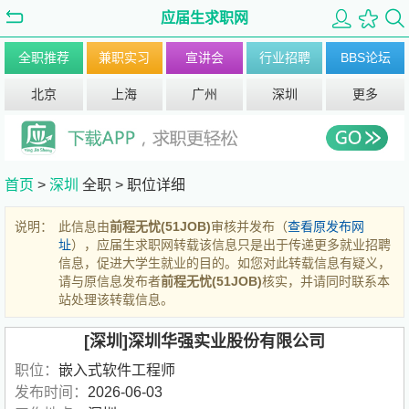
应届生求职网
全职推荐
兼职实习
宣讲会
行业招聘
BBS论坛
北京
上海
广州
深圳
更多
首页
>
深圳
全职 >
职位详细
说明：
此信息由
前程无忧(51JOB)
审核并发布（
查看原发布网
址
），应届生求职网转载该信息只是出于传递更多就业招聘
信息，促进大学生就业的目的。如您对此转载信息有疑义，
请与原信息发布者
前程无忧(51JOB)
核实，并请同时联系本
站处理该转载信息。
[深圳]深圳华强实业股份有限公司
职位：
嵌入式软件工程师
发布时间：
2026-06-03