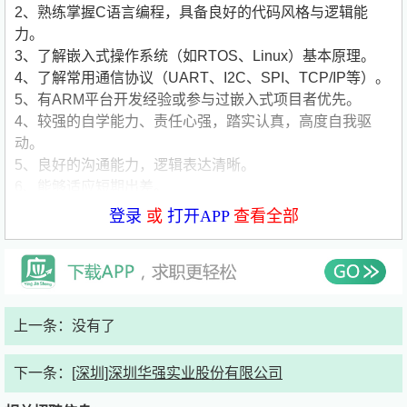
2、熟练掌握C语言编程，具备良好的代码风格与逻辑能
力。
3、了解嵌入式操作系统（如RTOS、Linux）基本原理。
4、了解常用通信协议（UART、I2C、SPI、TCP/IP等）。
5、有ARM平台开发经验或参与过嵌入式项目者优先。
4、较强的自学能力、责任心强，踏实认真，高度自我驱
动。
5、良好的沟通能力，逻辑表达清晰。
6、能够适应短期出差。
7、工作地点可选深圳或杭州，接受2026届毕业生薪资另
登录
或
打开APP
查看全部
议。
公司简要介绍：
公司名称:深圳华强实业股份有限公司
公司类型:上市公司
公司规模:1000-5000人
公司介绍:深圳华强实业股份有限公司创建于1979年，是一
上一条：没有了
家以高科技产业为主导的大型投资控股企业集团。
（ 股票代码：000062 )
下一条：
[深圳]深圳华强实业股份有限公司
网址：***********************/
公司秉承“诚信、创新、和谐、共赢”的企业精神，经过三十