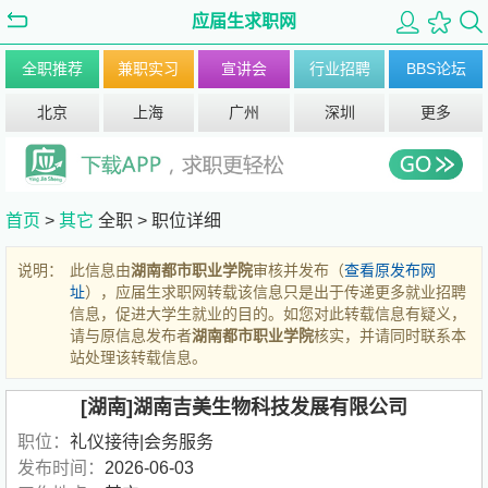
应届生求职网
全职推荐
兼职实习
宣讲会
行业招聘
BBS论坛
北京
上海
广州
深圳
更多
首页
>
其它
全职 >
职位详细
说明：
此信息由
湖南都市职业学院
审核并发布（
查看原发布网
址
），应届生求职网转载该信息只是出于传递更多就业招聘
信息，促进大学生就业的目的。如您对此转载信息有疑义，
请与原信息发布者
湖南都市职业学院
核实，并请同时联系本
站处理该转载信息。
[湖南]湖南吉美生物科技发展有限公司
职位：
礼仪接待|会务服务
发布时间：
2026-06-03