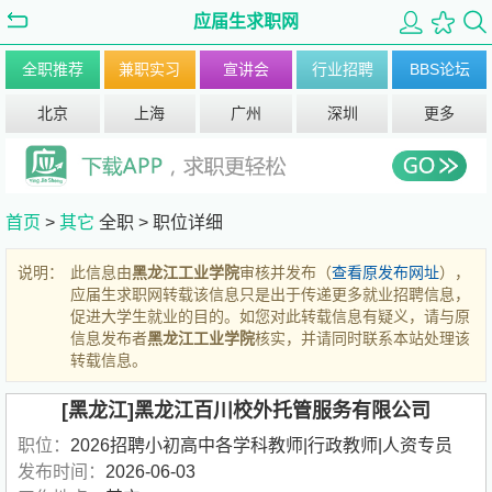
应届生求职网
全职推荐
兼职实习
宣讲会
行业招聘
BBS论坛
北京
上海
广州
深圳
更多
首页
>
其它
全职 >
职位详细
说明：
此信息由
黑龙江工业学院
审核并发布（
查看原发布网址
），
应届生求职网转载该信息只是出于传递更多就业招聘信息，
促进大学生就业的目的。如您对此转载信息有疑义，请与原
信息发布者
黑龙江工业学院
核实，并请同时联系本站处理该
转载信息。
[黑龙江]黑龙江百川校外托管服务有限公司
职位：
2026招聘小初高中各学科教师|行政教师|人资专员
发布时间：
2026-06-03