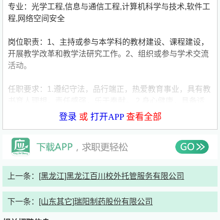
专业：光学工程,信息与通信工程,计算机科学与技术,软件工
程,网络空间安全
岗位职责：1、主持或参与本学科的教材建设、课程建设，
开展教学改革和教学法研究工作。2、组织或参与学术交流
活动。
任职要求：1.遵纪守法，品行端正，热爱教育事业，具有教
书育人理想，责任感强，乐于奉献。 2.身心健康，具备适
应岗位要求的身体素质。 3.具有扎实的理论基础，较强的
登录
或
打开APP
查看全部
实践应用能力和科研工作能力，在校学习期间学习成绩优
良，中共党员、有学生干部经历者优先。
福利待遇：人才待遇分为基础性待遇、激励性待遇和其他待
遇。基础性待遇包括安家费、科研启动费和住房待遇等；激
上一条：
[黑龙江]黑龙江百川校外托管服务有限公司
励性待遇是达到相应引才标准而追加的安家费待遇；其他待
遇是依据学校、黄石市相关政策可依规享受的待遇。基础年
下一条：
[山东其它]瑞阳制药股份有限公司
薪15—20w；提供安家费，带编引进，无非升即走