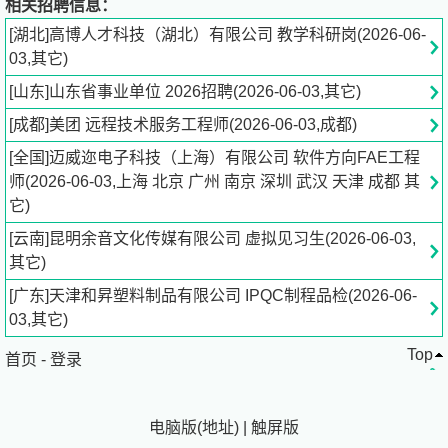
相关招聘信息：
职业发展：进入高校担任讲师、副教授、教授等职位，承担
[湖北]高博人才科技（湖北）有限公司 教学科研岗(2026-06-
教学任务的同时开展科研工作。高校有较好的学术资源和研
03,其它)
究氛围，利于深入研究专业领域。
[山东]山东省事业单位 2026招聘(2026-06-03,其它)
招聘专员：杨老师
[成都]美团 远程技术服务工程师(2026-06-03,成都)
[全国]迈威迩电子科技（上海）有限公司 软件方向FAE工程
联系电话：027-87003829
师(2026-06-03,上海 北京 广州 南京 深圳 武汉 天津 成都 其
它)
公司地址：湖北省武汉市东湖新技术开发区凌家山南路1号
武汉光谷企业天地1号楼/单元18、20-23层2009
[云南]昆明余音文化传媒有限公司 虚拟见习生(2026-06-03,
其它)
[广东]天津和昇塑料制品有限公司 IPQC制程品检(2026-06-
03,其它)
Top
首页
-
登录
电脑版
(
地址
)
|
触屏版