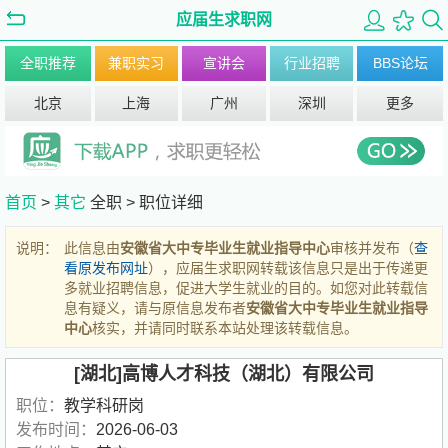
应届生求职网
全职推荐
兼职实习
宣讲会
行业招聘
BBS论坛
北京
上海
广州
深圳
更多
首页
>
其它
全职 >
职位详细
说明：
此信息由
安徽省大中专毕业生就业指导中心
审核并发布（
查
看原发布网址
），应届生求职网转载该信息只是出于传递更
多就业招聘信息，促进大学生就业的目的。如您对此转载信
息有疑义，请与原信息发布者
安徽省大中专毕业生就业指导
中心
核实，并请同时联系本站处理该转载信息。
[湖北]高博人才科技（湖北）有限公司
职位：
教学科研岗
发布时间：
2026-06-03