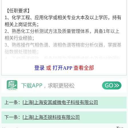
【任职要求】
1、化学工程、应用化学或相关专业大本及以上学历，持有
相关上岗证优先；
2、熟悉化工分析测试方法及质量管理体系，具备1年以上
相关行业经验；
3、熟练操作气相色谱、液相色谱等精密分析仪器，掌握基
础数据处理技能；
4、工作严谨细致，具备较强的逻辑思维能力及良好的团队
协作精神；
登录
或
打开APP
查看全部
5、能适应倒班工作制，责任心强，严格遵守安全生产规章
制度。
说明：本次招聘涉及质检员、分析员、技术员,目的是公司
技术部门人才储备与技术工程师培养，首先安排质检岗位熟
上一条：
[上海]上海安其威微电子科技有限公司
悉公司产品，根据入职考评情况，会调岗至分析员、技术员
等相关岗位。
公司简要介绍：
下一条：
[上海]上海丕锐科技有限公司
公司名称:上海尤希路化学工业有限公司
公司类型:合资