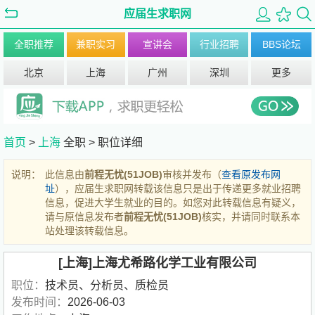
应届生求职网
全职推荐
兼职实习
宣讲会
行业招聘
BBS论坛
北京
上海
广州
深圳
更多
首页
>
上海
全职 >
职位详细
说明：
此信息由
前程无忧(51JOB)
审核并发布（
查看原发布网
址
），应届生求职网转载该信息只是出于传递更多就业招聘
信息，促进大学生就业的目的。如您对此转载信息有疑义，
请与原信息发布者
前程无忧(51JOB)
核实，并请同时联系本
站处理该转载信息。
[上海]上海尤希路化学工业有限公司
职位：
技术员、分析员、质检员
发布时间：
2026-06-03