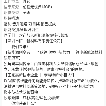
工作地点：
其它
信息来源：
前程无忧(51JOB)
职位类型：
全职
职位描述
福利:晋升通道 项目奖 销售提成
职能类别:管理培训生
同学们！欢迎加入新能源革命核心战场
【深圳市研一新材料有限责任公司】
——我们是谁？
【新能源创变者 ｜ 全球锂电材料新势力 ｜ 锂电新能源材料
隐形冠军】
独角兽基因传承：由锂电材料龙头贝特瑞原总经理岳敏创
立，承载"科技创新慈善，财富回报社会"的理想。
【国家高新技术企业 ｜ 专精特新“小巨人”】
以"加速传统能源向新能源转换，推动新能源革命"为使命，
深耕锂电材料创新策源地，破解行业"卡脖子"技术难题。
资本与技术双轮驱动
股东矩阵：红杉/高瓴/深创投/晨道
——你将获得什么？