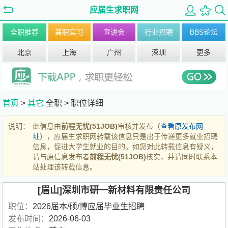
应届生求职网
全职推荐
兼职实习
宣讲会
行业招聘
BBS论坛
北京
上海
广州
深圳
更多
首页
>
其它
全职 >
职位详细
说明：
此信息由
前程无忧(51JOB)
审核并发布（
查看原发布网
址
），应届生求职网转载该信息只是出于传递更多就业招聘
信息，促进大学生就业的目的。如您对此转载信息有疑义，
请与原信息发布者
前程无忧(51JOB)
核实，并请同时联系本
站处理该转载信息。
[眉山]深圳市研一新材料有限责任公司
职位：
2026届本/硕/博应届毕业生招聘
发布时间：
2026-06-03