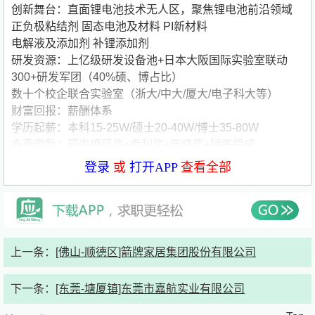
创新舞台：直面锂电池技术无人区，聚焦锂电池前沿领域
正负极粘结剂 固态电池及材料 PI新材料
电解液及添加剂 补锂添加剂
研发资源：上亿级研发设备池+日本大阪国际实验室联动
300+研发军团（40%硕、博占比）
数十个校企联合实验室（浙大/中大/厦大/电子科大等）
财富回报：薪酬体系
学历起薪：本科15-25W/硕士20-40W/博士35-80W
多重激励：研发项目奖+专利奖+年终奖+销售提成
长期回报：核心骨干享股权/期权激励
登录
或
打开APP
查看全部
全球发展网络：
研发中心：深圳/杭州/无锡/日本大阪
智造基地：浙江衢州/四川眉山/安徽宣城
跨界人才计划：英雄不问出处， 跨界定义未来，所有岗位
均不限专业！投递简历即可为你量身定制。
上一条：
[佛山-顺德区]箭牌家居集团股份有限公司
岗位需求：锂电池粘结剂分子设计、固态电解质界面优化、
高分子合成、电解液配方开发、新型补锂剂开发、材料基因
下一条：
[东莞-塘厦镇]东莞市嘉航实业有限公司
组学、AI电解液配方预测、电芯失效分析、工艺优化、精益
生产、智能装备、采购管理、品质管理、人力资源管理、大