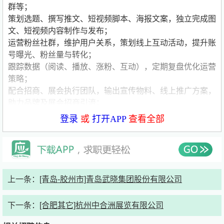
群等；
策划选题、撰写推文、短视频脚本、海报文案，独立完成图
文、短视频内容制作与发布；
运营粉丝社群，维护用户关系，策划线上互动活动，提升账
号曝光、粉丝量与转化；
跟踪数据（阅读、播放、涨粉、互动），定期复盘优化运营
策略；
配合招商、展会执行团队，输出宣传物料、线上推广方案，
助力品牌及展会招商引流；
对接外部媒体、达人资源，开展线上合作与宣传推广。
登录
或
打开APP
查看全部
任职要求
本科及以上学历，新媒体、广告、新闻、会展相关专业优
先；
上一条：
[青岛-胶州市]青岛武晓集团股份有限公司
有新媒体运营经验，有会展、文旅、商贸类账号运营经验者
优先，优秀应届生可培养；
下一条：
[合肥其它]杭州中合洲展览有限公司
熟练使用剪映、PS等工具，能独立拍摄、剪辑短视频、制
作基础图文；