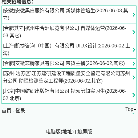
相关招聘信息：
网感强，文笔流畅，懂热点玩法，擅长选题和内容创作；
[安徽]安徽黑白服饰有限公司 新媒体管培生(2026-06-03,其
熟悉各大平台规则与运营逻辑，具备数据分析能力；
它)
工作主动有创意，沟通协作能力良好，能配合展会节点加
[合肥其它]杭州中合洲展览有限公司 自媒体运营(2026-06-
班，短期出差协助现场宣传。
03,其它)
福利待遇
[上海]凯捷咨询（中国）有限公司 UIUX设计(2026-06-02,上
海)
底薪 绩效，内容奖励，出差补贴，定期团建，内容奖励，
[合肥]安徽恋腾家具有限公司 带货主播(2026-06-02,其它)
出差补贴，定期团建。
[苏州-姑苏区]江苏建研建设工程质量安全鉴定有限公司苏州
职业发展
分公司 助理检测鉴定工程师(2026-06-02,其它)
[北京]中国纺织出版社有限公司 视频剪辑实习生(2026-06-
新媒体运营 → 资深新媒体运营 → 新媒体主管 → 品牌运营
02,北京)
经理 → 市场总监
Top
首页
-
登录
联系方式
电脑版
(
地址
)
|
触屏版
招聘专员：管先生