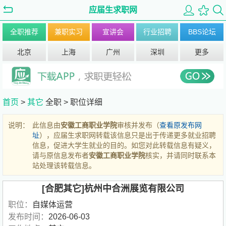
应届生求职网
全职推荐
兼职实习
宣讲会
行业招聘
BBS论坛
北京
上海
广州
深圳
更多
首页
>
其它
全职 >
职位详细
说明：
此信息由
安徽工商职业学院
审核并发布（
查看原发布网
址
），应届生求职网转载该信息只是出于传递更多就业招聘
信息，促进大学生就业的目的。如您对此转载信息有疑义，
请与原信息发布者
安徽工商职业学院
核实，并请同时联系本
站处理该转载信息。
[合肥其它]杭州中合洲展览有限公司
职位：
自媒体运营
发布时间：
2026-06-03