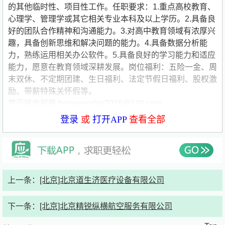
的其他临时性、项目性工作。任职要求：1.重点高校教育、
心理学、管理学或其它相关专业本科及以上学历。2.具备良
好的团队合作精神和沟通能力。3.对高中教育领域有浓厚兴
趣，具备创新思维和解决问题的能力。4.具备数据分析能
力，熟练运用相关办公软件。5.具备良好的学习能力和适应
能力，愿意在教育领域深耕发展。岗位福利：五险一金、周
末双休、不定期团建、生日福利、法定节假日福利、股权激
励、带薪特殊关怀假等。
简历接收邮箱:boyawendao2016@
126.com
登录
或
打开APP
查看全部
博雅闻道考试与评价技术研究院是非营利性教育科研及服务
机构，接受指导单位中国关心下一代工作委员会和中国教育
国际交流协会的业务指导。研究院坚持贯彻党的教育方针，
坚持落实立德树人的根本任务，坚持理论与实践相结合，为
教育部门、高等院校、科研机构、高中学校等教育主体服
上一条：
[北京]北京道生济医疗设备有限公司
务，打造科学性、权威性、前瞻性的教育智库。
研究院根据国家教育改革与发展战略要求和目标，立足学术
下一条：
[北京]北京精锐纵横航空服务有限公司
理论研究，为国家有关教育部门提供咨询，对重大教育教学
问题发表学术见解与评议，倡导科学的教育测量与评价方