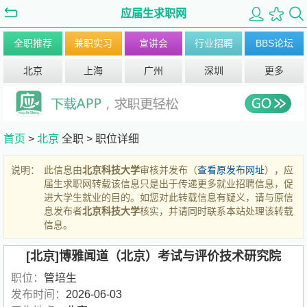
应届生求职网
全职推荐
兼职实习
宣讲会
行业招聘
BBS论坛
北京
上海
广州
深圳
更多
首页
>
北京
全职 >
职位详细
说明：
此信息由
北京科技大学
审核并发布（
查看原发布网址
），应
届生求职网转载该信息只是出于传递更多就业招聘信息，促
进大学生就业的目的。如您对此转载信息有疑义，请与原信
息发布者
北京科技大学
核实，并请同时联系本站处理该转载
信息。
[北京]博雅闻道（北京）考试与评价技术研究院
职位：
管培生
发布时间：
2026-06-03