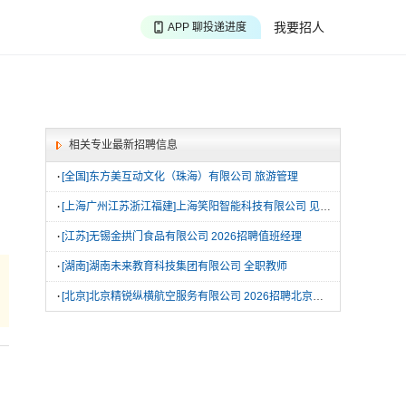
APP 搜海量职位
我要招人
APP 聊投递进度
APP 淘面试经验
相关专业最新招聘信息
·
[全国]东方美互动文化（珠海）有限公司 旅游管理
·
[上海广州江苏浙江福建]上海笑阳智能科技有限公司 见习店长
·
[江苏]无锡金拱门食品有限公司 2026招聘值班经理
·
[湖南]湖南未来教育科技集团有限公司 全职教师
·
[北京]北京精锐纵横航空服务有限公司 2026招聘北京大兴机场地面服务岗