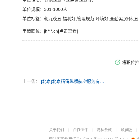
单位性质：其他企业（含民营企业等）
单位规模：301-1000人
单位标签：朝九晚五,福利好,管理规范,环境好,全勤奖,双休,
申请职位：
jh***.cn[点击查看]
将职位
上一条：
[北京]北京精锐纵横航空服务有限公司
关于我们
|
合作伙伴
|
隐私条款
|
触屏版
|