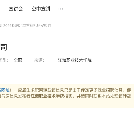
社
宣讲会
空中宣讲
司 2026招聘北京首都机场安检岗
公司
类型：
全职
来源：
江海职业技术学院
布网址
），应届生求职网转载该信息只是出于传递更多就业招聘信息，促
请与原信息发布者
江海职业技术学院
核实，并请同时联系本站处理该转载