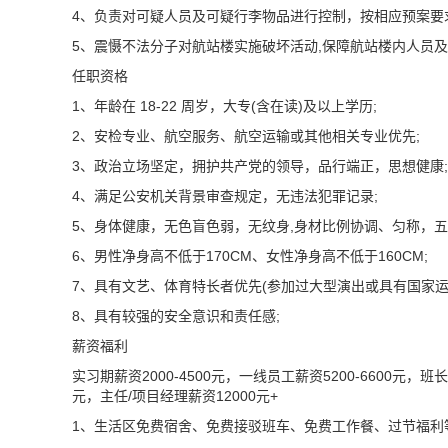
4、负责对可疑人员及可疑行李物品进行控制，按相应预案要
5、震慑不法分子对航站楼实施破坏活动,保障航站楼内人员
任职资格
1、年龄在 18-22 周岁，大专(含在读)及以上学历;
2、安检专业、航空服务、航空运输或其他相关专业优先;
3、政治立场坚定，拥护共产党的领导，品行端正，思想健康;
4、满足公安机关背景审查规定，无违法犯罪记录;
5、身体健康，无色盲色弱，无纹身,身材比例协调、匀称，五
6、男性净身高不低于170CM、女性净身高不低于160CM;
7、具有文艺、体育特长者优先(参加过大型演出或具有国家运
8、具有较强的安全意识和责任感;
薪资福利
实习期薪资2000-4500元，一线员工薪资5200-6600元，班长薪
元，主任/项目经理薪资12000元+
1、生活区免费宿舍、免费接驳班车、免费工作餐、过节福利