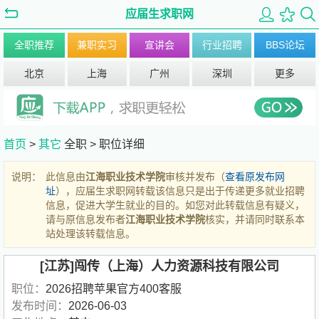
应届生求职网
全职推荐
兼职实习
宣讲会
行业招聘
BBS论坛
北京
上海
广州
深圳
更多
首页
>
其它
全职 >
职位详细
说明：
此信息由
江海职业技术学院
审核并发布（
查看原发布网
址
），应届生求职网转载该信息只是出于传递更多就业招聘
信息，促进大学生就业的目的。如您对此转载信息有疑义，
请与原信息发布者
江海职业技术学院
核实，并请同时联系本
站处理该转载信息。
[江苏]闯传（上海）人力资源科技有限公司
职位：
2026招聘苹果官方400客服
发布时间：
2026-06-03