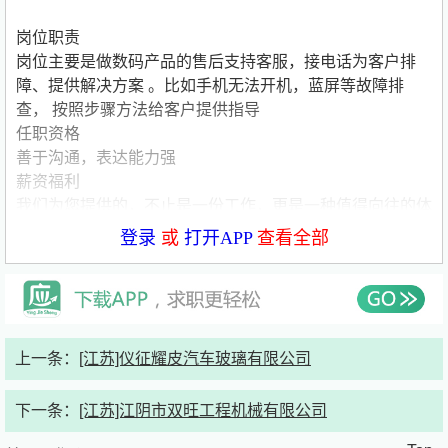
岗位职责
岗位主要是做数码产品的售后支持客服，接电话为客户排
障、提供解决方案 。比如手机无法开机，蓝屏等故障排
查， 按照步骤方法给客户提供指导
任职资格
善于沟通，表达能力强
薪资福利
我们为您提供的，不止是一份工作，更是一种值得向往的体
验。
登录
或
打开APP
查看全部
通勤便利，无忧上下班
免费双线班车：覆盖主要交通枢纽及居住区，点对点接送，
风雨无阻。
超值园区停车：内部车位月租仅 150元，为您大幅节省通勤
成本。
上一条：
[江苏]仪征耀皮汽车玻璃有限公司
优质环境与健康保障
下一条：
[江苏]江阴市双旺工程机械有限公司
优雅办公空间：坐落于现代化商业园区，环境舒适，激发工
作灵感。