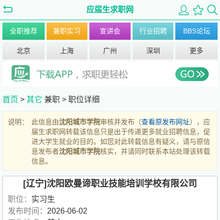
应届生求职网
全职推荐
兼职实习
宣讲会
行业招聘
BBS论坛
北京
上海
广州
深圳
更多
首页
>
其它
兼职 >
职位详细
说明：
此信息由
沈阳城市学院
审核并发布（
查看原发布网址
），应
届生求职网转载该信息只是出于传递更多就业招聘信息，促
进大学生就业的目的。如您对此转载信息有疑义，请与原信
息发布者
沈阳城市学院
核实，并请同时联系本站处理该转载
信息。
[辽宁]沈阳欧曼谛职业技能培训学校有限公司
职位：
实习生
发布时间：
2026-06-02