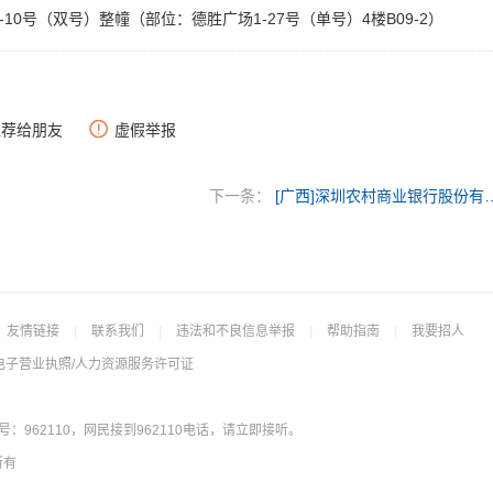
10号（双号）整幢（部位：德胜广场1-27号（单号）4楼B09-2）
推荐给朋友
虚假举报
下一条：
[广西]深圳农村商业银行股份
友情链接
|
联系我们
|
违法和不良信息举报
|
帮助指南
|
我要招人
电子营业执照/人力资源服务许可证
962110，网民接到962110电话，请立即接听。
所有