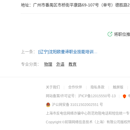
地址：广州市番禺区市桥街平康路69-107号（单号）德胜路2-
将职位
上一条：
[辽宁]沈阳欧曼谛职业技能培训学校有限公司
专业分类：
物理
外语
教育
关于我们
|
合作伙伴
|
隐私条款
|
触屏版
|
网站备案/许可证号：
沪ICP备12015550号-13
|
沪公网安备 31011502002551 号
上海市反电信网络诈骗中心防范劝阻电话和短信统一专号：
Copyright
©前锦网络信息技术（上海）有限公司
版权