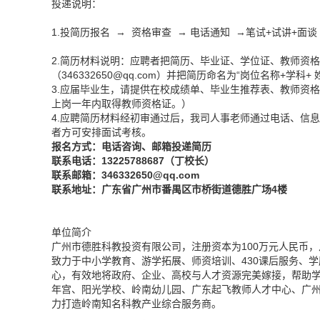
投递说明：
1.投简历报名 → 资格审查 → 电话通知 →笔试+试讲+面谈
2.简历材料说明：应聘者把简历、毕业证、学位证、教师资
（346332650@
qq.com
）并把简历命名为“岗位名称+学科+ 姓
3.应届毕业生，请提供在校成绩单、毕业生推荐表、教师资
上岗一年内取得教师资格证。）
4.应聘简历材料经初审通过后，我司人事老师通过电话、信
者方可安排面试考核。
报名方式：电话咨询、邮箱投递简历
联系电话：13225788687（丁校长）
联系邮箱：346332650@
qq.com
联系地址：广东省广州市番禺区市桥街道德胜广场4楼
单位简介
广州市德胜科教投资有限公司，注册资本为100万元人民币，从
致力于中小学教育、游学拓展、师资培训、430课后服务、
心，有效地将政府、企业、高校与人才资源完美嫁接，帮助
年宫、阳光学校、岭南幼儿园、广东起飞教师人才中心、广
力打造岭南知名科教产业综合服务商。