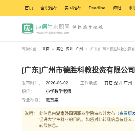
首页
全职推荐
实习推荐
Deadline
海归
求
当前位置：
首页
»
其它
深圳
广州
»
[广东]广州市德胜科教投资
[广东]广州市德胜科教投资有限公司
发布时间：
2026-06-02
工作地点：
其它 深圳 广州
职位：
小学数学老师
专业标签：
教育学
说明：
此信息由
湖南外国语职业学院
审核并发布（
查看原
促进大学生就业的目的。如您对此转载信息有疑义
转载信息。