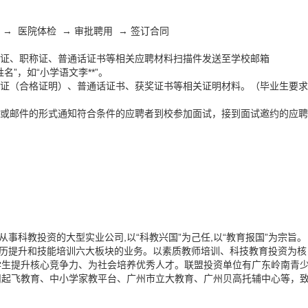
 → 医院体检 → 审批聘用 → 签订合同
格证、职称证、普通话证书等相关应聘材料扫描件发送至学校邮箱
名”，如“小学语文李**”。
格证（合格证明）、普通话证书、获奖证书等相关证明材料。（毕业生要求
息或邮件的形式通知符合条件的应聘者到校参加面试，接到面试邀约的应聘
事科教投资的大型实业公司,以“科教兴国”为己任,以“教育报国”为宗旨。
学历提升和技能培训六大板块的业务。以素质教师培训、科技教育投资为核
学生提升核心竞争力、为社会培养优秀人才。联盟投资单位有广东岭南青
州起飞教育、中小学家教平台、广州市立大教育、广州贝高托辅中心等，