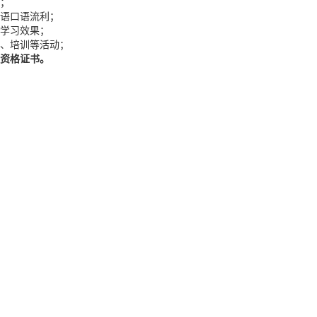
派；
英语口语流利；
生学习效果；
课、培训等活动；
资格证书
。