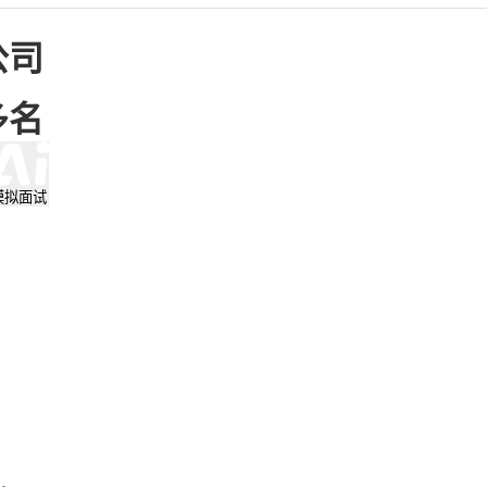
公司
多名
模拟面试