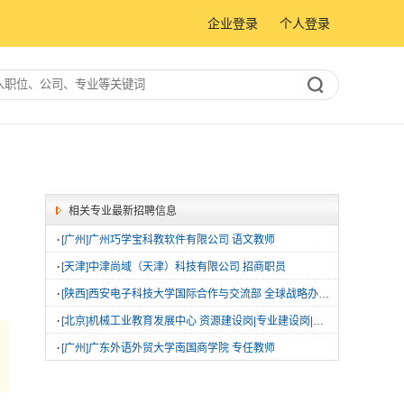
企业登录
个人登录
相关专业最新招聘信息
·
[广州]广州巧学宝科教软件有限公司 语文教师
·
[天津]中津尚域（天津）科技有限公司 招商职员
·
[陕西]西安电子科技大学国际合作与交流部 全球战略办公室基础工作人员|国际教育与服务中心基础工作人员
·
[北京]机械工业教育发展中心 资源建设岗|专业建设岗|数据信息建设岗
·
[广州]广东外语外贸大学南国商学院 专任教师