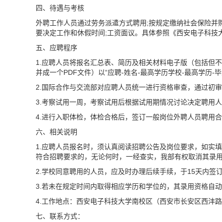
四、待遇与考核
外聘工作人员通过劳务派遣方式聘用;按规定缴纳社会保险并
要决定工作和休假时间;工资面议。具体参照《西安电子科技
五、应聘程序
1.应聘人员将报名汇总表、简历及相关材料电子版（包括但
并成一个PDF文件）以“应聘-姓名-最高学历学校-最高学历-毕
2.国际合作与交流部对应聘人员统一进行资格审查，通过初
3.考察试用一周，考察试用后根据试用期情况讨论决定聘用
4.进行入职体检，体检合格后，签订一般岗位外聘人员聘用
六、相关说明
1.应聘人员报名时，须认真阅读招聘公告及岗位要求，如实
符合招聘要求的，无论何时，一经查实，我部有权取消其录
2.学校同意聘用的人员，应及时办理后续手续，于15天内签
3.若未在规定时间内取得相应学历和学位的，其录用资格自
4.工作地点：西安电子科技大学南校区（西安市长安区西沣路
七、联系方式：