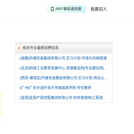
APP 搜海量职位
我要招人
APP 聊投递进度
APP 淘面试经验
相关专业最新招聘信息
·
[成都]中建安装集团有限公司 实习计划-环境与机械管理
·
[北京]机械工业教育发展中心 资源建设岗|专业建设岗|数据信息建设岗
·
[西安-雁塔区]中建安装集团有限公司 实习计划-西北公司-预结算管理岗
·
[广州]广东外语外贸大学南国商学院 专任教师
·
[宜昌]宜昌产投控股集团有限公司 财务管理岗|工程造价岗|矿业技术岗|基金投资岗