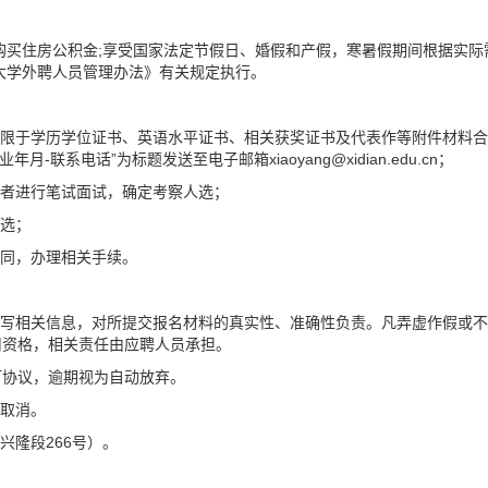
购买住房公积金;享受国家法定节假日、婚假和产假，寒暑假期间根据实际
大学外聘人员管理办法》有关规定执行。
不限于学历学位证书、英语水平证书、相关获奖证书及代表作等附件材料合
业年月-联系电话”为标题发送至电子邮箱xiaoyang@
xidian.edu.cn
；
审者进行笔试面试，确定考察人选；
人选；
合同，办理相关手续。
填写相关信息，对所提交报名材料的真实性、准确性负责。凡弄虚作假或不
用资格，相关责任由应聘人员承担。
订协议，逾期视为自动放弃。
动取消。
兴隆段266号）。