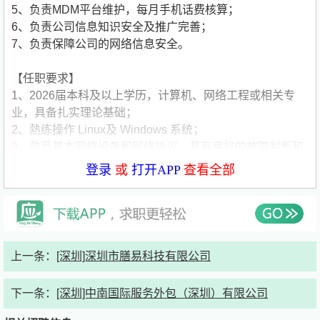
5、负责MDM平台维护，每月手机话费核算；
6、负责公司信息知识安全及推广完善；
7、负责保障公司的网络信息安全。
【任职要求】
1、2026届本科及以上学历，计算机、网络工程或相关专
业，具备扎实理论基础；
2、熱练操作 Linux及 Windows 系统；
3、熟悉基本网络设备和网络协议，具有良好的故障判断和
处理能力，熟练使用协议分析工具，如Wireshark；
登录
或
打开APP
查看全部
4、熟悉各类网络安全产品，如防火墙、态势感知、DLP、
VPN、WAF、数据库审计及堡垒机等，熟悉信息安全体系
和架构，CISP优先；
5、具有较强的文档编写能力，能够编写合规检查方面的文
档。
公司简要介绍：
上一条：
[深圳]深圳市膳易科技有限公司
公司名称:沛顿科技（深圳）有限公司
公司类型:国企
下一条：
[深圳]中南国际服务外包（深圳）有限公司
公司规模:1000-5000人
公司介绍:2004年，沛顿科技（深圳）有限公司（以下简称