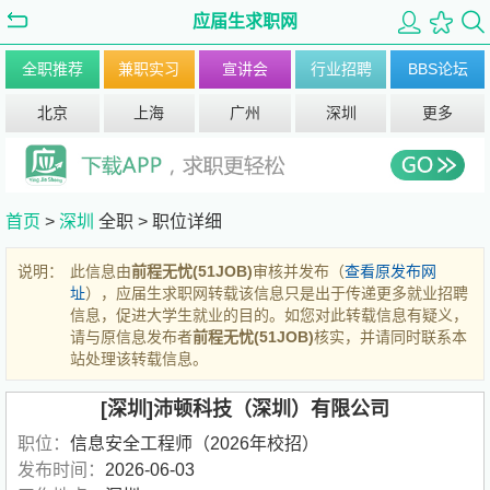
应届生求职网
全职推荐
兼职实习
宣讲会
行业招聘
BBS论坛
北京
上海
广州
深圳
更多
首页
>
深圳
全职 >
职位详细
说明：
此信息由
前程无忧(51JOB)
审核并发布（
查看原发布网
址
），应届生求职网转载该信息只是出于传递更多就业招聘
信息，促进大学生就业的目的。如您对此转载信息有疑义，
请与原信息发布者
前程无忧(51JOB)
核实，并请同时联系本
站处理该转载信息。
[深圳]沛顿科技（深圳）有限公司
职位：
信息安全工程师（2026年校招）
发布时间：
2026-06-03