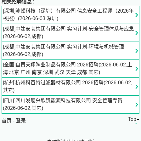
相关招聘信息：
沛顿科技）成立于深圳市福田区。注册资本17.48亿元人民
[深圳]沛顿科技（深圳）有限公司 信息安全工程师（2026年
币，总投资额达20亿元人民币。沛顿科技自成立以来一直
校招）(2026-06-03,深圳)
专注于高端存储芯片 (DRAM、NAND FLASH) 封装和测试
[成都]中建安装集团有限公司 实习计划-安全管理体系与应急
服务，目前是深圳市高端内存封测领域的龙头企业，具备动
(2026-06-02,成都)
态存储颗粒DDR/LPDDR以及固态硬盘SSD的封装测试量
产能力。封装测试工程团队拥有近20年的丰富经验和技术
[成都]中建安装集团有限公司 实习计划-环境与机械管理
储备，现已具备多种类型产品的封装方案和分析能力，并可
(2026-06-02,成都)
根据客户需求，提供多元化的测试方案开发及优化服务。并
[全国]自贡天翔陶业制品有限公司 2026招聘(2026-06-02,上
且具有国家高新技术企业、***服务型制造示范企业、广东
海 北京 广州 南京 深圳 武汉 天津 成都 其它)
省工程技术研究中心等资质。
目前，沛顿科技及其子公司员工总数超过1,880人。深圳沛
[杭州]杭州科百特过滤器材有限公司 2026招聘(2026-06-02,
顿作为在国内的运营总部及华南生产基地，负责全面运营管
其它)
理。合肥沛顿存储作为沛顿科技在华东地区的运营基地，将
[四川]四川发展兴欣钒能源科技有限公司 安全管理专员
配合国内主要客户，提供封装测试、模组组装一条龙服务模
(2026-06-02,其它)
式。公司组建先进封装测试技术研发中心进行技术研发规划
Top
及布局。拥有30多年先进封装测试研发经验的日本研发团
首页
-
登录
队作为支撑，配合国内业务的需求，积极推进新产品、新技
术的研发及量产。