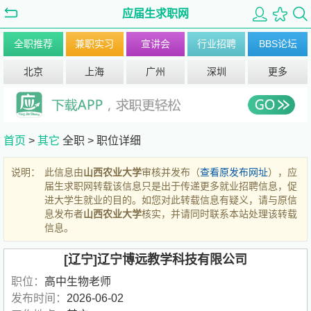
应届生求职网
全职推荐
兼职实习
宣讲会
行业招聘
BBS论坛
北京
上海
广州
深圳
更多
首页
>
其它
全职 >
职位详细
说明：
此信息由
山西农业大学
审核并发布（
查看原发布网址
），应
届生求职网转载该信息只是出于传递更多就业招聘信息，促
进大学生就业的目的。如您对此转载信息有疑义，请与原信
息发布者
山西农业大学
核实，并请同时联系本站处理该转载
信息。
[辽宁]辽宁博远教学科技有限公司
职位：
高中生物老师
发布时间：
2026-06-02