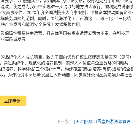
署要求，以“融通实业，资润国本”为企业使命，较好地完成了市属企业混
混改，使之成为我市***实现进一步混改的地方法人银行。顺利完成渤钢
十大商事案件、2020年度全国法院十大商事案例，津投资本推动国有企业
解债务风险的范例。同时，围绕海洋化工、石油化工、碳一化工“三化结
要支柱产业发展和能源安全保障上发挥积极作用。
发及保障性租赁住房运营，打造优秀国有资本运营公司为主责，在科技环
企业高质量发展。
出的品牌化人才成长项目，致力于面向优秀在校生搭建高质量实习（见习
位，通过系统化、规范化的培养机制，实现人才价值与企业战略的同频共
统培养、科学评估”三个核心环节，构建覆盖“选拔-培养-考核-进阶”的全
梯队，为津投资本高质量发展注入新动能，同步提升公司品牌影响力与社会
立即申请
下一条：
[天津]张家口零壹旅游资源管