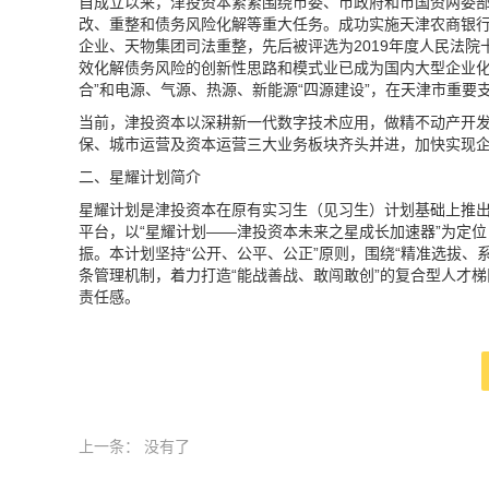
自成立以来，津投资本紧紧围绕市委、市政府和市国资两委部
改、重整和债务风险化解等重大任务。成功实施天津农商银行
企业、天物集团司法重整，先后被评选为2019年度人民法院
效化解债务风险的创新性思路和模式业已成为国内大型企业化
合”和电源、气源、热源、新能源“四源建设”，在天津市重
当前，津投资本以深耕新一代数字技术应用，做精不动产开
保、城市运营及资本运营三大业务板块齐头并进，加快实现
二、星耀计划简介
星耀计划是津投资本在原有实习生（见习生）计划基础上推
平台，以“星耀计划——津投资本未来之星成长加速器”为定
振。本计划坚持“公开、公平、公正”原则，围绕“精准选拔、系
条管理机制，着力打造“能战善战、敢闯敢创”的复合型人才
责任感。
上一条：
没有了