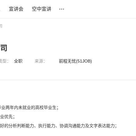
社
宣讲会
空中宣讲
司
公司
类型：
全职
来源：
前程无忧(51JOB)
或毕业两年内未就业的高校毕业生；
专业优先；
良好的分析判断能力、执行能力、协调沟通能力及文字表达能力；