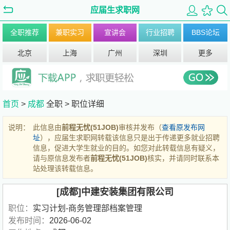
应届生求职网
全职推荐
兼职实习
宣讲会
行业招聘
BBS论坛
北京
上海
广州
深圳
更多
首页
>
成都
全职 >
职位详细
说明：
此信息由
前程无忧(51JOB)
审核并发布（
查看原发布网
址
），应届生求职网转载该信息只是出于传递更多就业招聘
信息，促进大学生就业的目的。如您对此转载信息有疑义，
请与原信息发布者
前程无忧(51JOB)
核实，并请同时联系本
站处理该转载信息。
[成都]中建安装集团有限公司
职位：
实习计划-商务管理部档案管理
发布时间：
2026-06-02