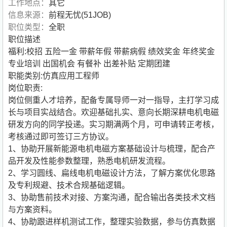
工作地点：
其它
信息来源：
前程无忧(51JOB)
职位类型：
全职
职位描述
福利:校招 五险一金 带薪年假 带薪病假 绩效奖金 年终奖金
专业培训 出国机会 有餐补 出差补贴 定期团建
职能类别:仿真应用工程师
岗位职责:
岗位侧重人才培养，配备专属导师一对一指导，主打学习成
长与项目实战结合。欢迎基础扎实、意向长期深耕电机电磁
研发方向的同学投递。实习期满两个月，可申请转正考核，
考核通过即可签订三方协议。
1、协助开展新能源电机电磁方案基础设计与梳理，配合产
品开发及性能参数整理，熟悉电机研发流程。
2、学习圆线、扁线电机电磁设计方法，了解方案优化思路
及专利规避、技术合规基础逻辑。
3、协助售前技术对接、方案沟通，配合输出各类技术文档
与方案资料。
4、协助跟进样机测试工作，整理实验数据，参与仿真数据