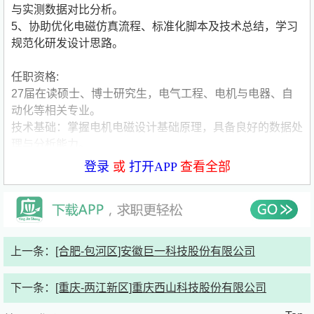
与实测数据对比分析。
5、协助优化电磁仿真流程、标准化脚本及技术总结，学习
规范化研发设计思路。
任职资格:
27届在读硕士、博士研究生，电气工程、电机与电器、自
动化等相关专业。
技术基础：掌握电机电磁设计基础原理，具备良好的数据处
理与分析能力。
加分项：熟练使用至少一种电磁仿真软件，有电机相关课
登录
或
打开APP
查看全部
题、项目经验，对新能源电机研发有浓厚学习意愿，无相关
项目经验也可。
公司简要介绍：
公司名称:安徽巨一科技股份有限公司
公司类型:上市公司
公司规模:1000-5000人
上一条：
[合肥-包河区]安徽巨一科技股份有限公司
公司介绍:巨一科技股份有限公司（简称JEE）成立于2005
年1月，是国家创新型试点企业、国家知识产权优势企业、
下一条：
[重庆-两江新区]重庆西山科技股份有限公司
国家专精特新“小巨人”企业，是国内智能装备和新能源汽车
电驱动系统解决方案专家，为汽车尤其是新能源汽车提供白