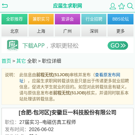
应届生求职网
全职推荐
兼职实习
宣讲会
行业招聘
BBS论坛
北京
上海
广州
深圳
更多
首页
>
其它
全职 >
职位详细
说明：
此信息由
前程无忧(51JOB)
审核并发布（
查看原发布网
址
），应届生求职网转载该信息只是出于传递更多就业招聘
信息，促进大学生就业的目的。如您对此转载信息有疑义，
请与原信息发布者
前程无忧(51JOB)
核实，并请同时联系本
站处理该转载信息。
[合肥-包河区]安徽巨一科技股份有限公司
职位：
27届实习--电磁仿真工程师
发布时间：
2026-06-02