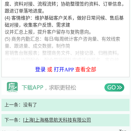
度、资料对接、流程流转；协助整理签约资料、订单信息，
跟进订单落地进度。
(4) 客情维护：维护基础客户关系，做好日常问候、售后基
础对接，收集客户反馈、需求建
议并汇总上报，提升客户留存与复购意向。
(5) 商务内勤汇总：每日/每周统计客户咨询量、有效线索
量、跟进量、成交数据，制作简
易销售台账报表；整理商务文件、对接记录、归档资料。
(6) 团队协同配合：配合营销团队完成活动报名、客户统
计、信息同步等工作，同步客户热
登录
或
打开APP
查看全部
门需求、市场反馈，辅助业务优化。 任职要求
(1) 在校大学生、市场营销、商务、电商、文秘等相关专业
优先，可全职实习 6 个月及以上；
(2) 性格开朗、口齿清晰、沟通自然，不排斥电话沟通、客
户对接；
上一条：没有了
(3) 熟练使用 Excel，擅长表格整理、数据统计，做事严谨
细心、有耐心、有责任心；
下一条：
[上海]上海格思航天科技有限公司
(4) 具备良好的服务意识和抗压能力，主动积极，善于跟
进、愿意与人沟通；