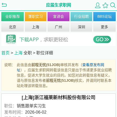
应届生求职网
全职推荐
兼职实习
宣讲会
行业招聘
BBS论坛
北京
上海
广州
深圳
更多
首页
>
上海
全职 >
职位详细
说明：
此信息由
前程无忧(51JOB)
审核并发布（
查看原发布网
址
），应届生求职网转载该信息只是出于传递更多就业招聘
信息，促进大学生就业的目的。如您对此转载信息有疑义，
请与原信息发布者
前程无忧(51JOB)
核实，并请同时联系本
站处理该转载信息。
[上海]浙江福莱新材料股份有限公司
职位：
销售跟单实习生
发布时间：
2026-06-02